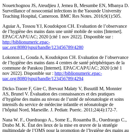
Nouetchognou JS, Ateudjieu J, Jemea B, Mesumbe EN, Mbanya D.
Surveillance of nosocomial infections in the Yaounde University
Teaching Hospital, Cameroon. BMC Res Notes. 2016;9(1):505.
Aguiar A, Tossou YJ, Koudokpon CH. Evaluation de l’observance
de l’hygiène des mains dans une unité mobile de soins [Internet].
EPAC/CAP/UAC; 2020 [cité 1 nov 2022]. Disponible sur :
http://biblionumeric.epac-
uac.org:8080/jspui/handle/123456789/4280
Lokonon L, Gouda A, Koudokpon CH. Evaluation de l’observance
de l’hygiène des mains dans 4 centres de santé périphériques de la
commune de Parakou [Internet]. EPAC/CAP/UAC; 2020 [cité 1
nov 2022]. Disponible sur :
http://biblionumeric.epac-
uac.org:8080/jspui/handle/123456789/4294
Dicko-Traore F, Gire C, Brevaut Malaty V, Busutill M, Monnier
AS, Brunel V. Évaluation des connaissances et des pratiques
d’hygiène des mains au niveau de l’unité de néonatologie et soins
intensifs du service de médecine infantile et néonatologie de
l’hôpital Nord, Marseille. J. Pediatr. Pueric. 2011;24(4):172‑7.
Nana W. F., Ouedraogo A., Some E., Rouamba B., Ouedraogo C.,
Drabo M. K. État des lieux de la mise en œuvre de la stratégie
multimodale de l’OMS pour la promotion de l’hygiène des mains au