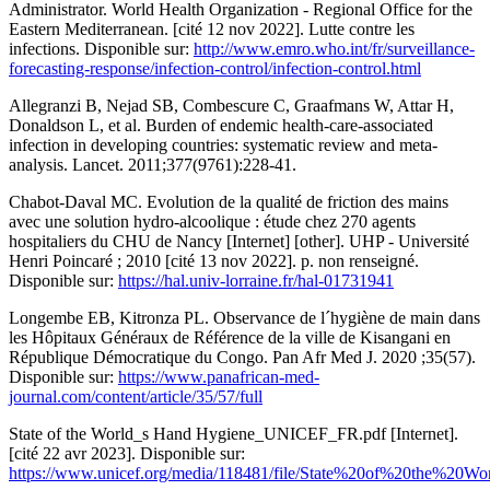
Administrator. World Health Organization - Regional Office for the
Eastern Mediterranean. [cité 12 nov 2022]. Lutte contre les
infections. Disponible sur:
http://www.emro.who.int/fr/surveillance-
forecasting-response/infection-control/infection-control.html
Allegranzi B, Nejad SB, Combescure C, Graafmans W, Attar H,
Donaldson L, et al. Burden of endemic health-care-associated
infection in developing countries: systematic review and meta-
analysis. Lancet. 2011;377(9761):228‑41.
Chabot-Daval MC. Evolution de la qualité de friction des mains
avec une solution hydro-alcoolique : étude chez 270 agents
hospitaliers du CHU de Nancy [Internet] [other]. UHP - Université
Henri Poincaré ; 2010 [cité 13 nov 2022]. p. non renseigné.
Disponible sur:
https://hal.univ-lorraine.fr/hal-01731941
Longembe EB, Kitronza PL. Observance de l´hygiène de main dans
les Hôpitaux Généraux de Référence de la ville de Kisangani en
République Démocratique du Congo. Pan Afr Med J. 2020 ;35(57).
Disponible sur:
https://www.panafrican-med-
journal.com/content/article/35/57/full
State of the World_s Hand Hygiene_UNICEF_FR.pdf [Internet].
[cité 22 avr 2023]. Disponible sur:
https://www.unicef.org/media/118481/file/State%20of%20the%