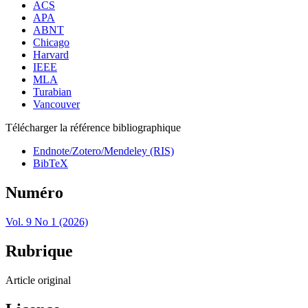
ACS
APA
ABNT
Chicago
Harvard
IEEE
MLA
Turabian
Vancouver
Télécharger la référence bibliographique
Endnote/Zotero/Mendeley (RIS)
BibTeX
Numéro
Vol. 9 No 1 (2026)
Rubrique
Article original