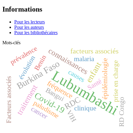
Informations
Pour les lecteurs
Pour les auteurs
Pour les bibliothécaires
Mots-clés
prévalence
connaissances
facteurs associés
Benin
évolution
malaria
épidémiologie
Burkina Faso
enfant
prise en charge
Lubumbashi
causes
Facteurs associés
Santé
fréquence
traitement
Bangui
Covid-19
RDC
RD Congo
paludisme
clinique
cancer
VIH