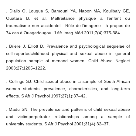
. Diallo O, Lougue S, Bamouni YA, Napon MA, Koulibaly GE,
Ouatara B, et al. Maltraitance physique à l’enfant ou
traumatisme non accidentel : Rôle de l’imagerie : à propos de
74 cas à Ouagadougou. J Afr Imag Méd 2011;7(4):375-384.
. Briere J, Elliott D. Prevalence and psychological sequelae of
self-reportedchildhood physical and sexual abuse in general
population sample of menand women. Child Abuse Neglect
2003;27:1205–1222.
. Collings SJ. Child sexual abuse in a sample of South African
women students: prevalence, characteristics, and long-term
effects. S Afr J Psychol 1997;27(1):37–42.
. Madu SN. The prevalence and patterns of child sexual abuse
and victimperpetrator relationships among a sample of
university students. S Afr J Psychol 2001;31(4):32–37.