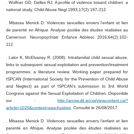
. Wolfner GD, Gelles RJ. A profile of violence toward children: a
national study. Child Abuse Negl 1993;17(2):197-212.
. Mbassa Menick D. Violences sexuelles envers l’enfant et lien
de parenté en Afrique. Analyse poolée des études réalisées au
Cameroun. Neuropsychiatr Enfance Adolesc 2016;64(2):102-
112.
. Lalor K, McElvaney R. (2008). Intrafamilial child sexual abuse,
links to subsequent sexual exploitation and prevention/treatment
programmes: a literature review. Working paper prepared for
ISPCAN (International Society for the Prevention of Child Abuse
and Neglect) as part of ISPCAN’s submission to 3rd World
Congress against the Sexual Exploitation of Children. Disponible
sur :
http://arrow.dit.ie/cgi/viewcontent.cgi?
article=1020&context=aaschsslrep
. Consulté le 26/08/2017.
. Mbassa Menick D. Violences sexuelles envers l’enfant et lien
parenté en Afrique. Analyse poolée des études réalisées au