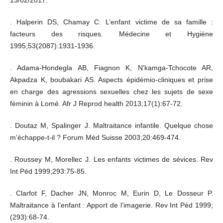
13/02/2017.
. Halperin DS, Chamay C. L’enfant victime de sa famille :
facteurs des risques. Médecine et Hygiène
1995;53(2087):1931-1936.
. Adama-Hondegla AB, Fiagnon K, N'kamga-Tchocote AR,
Akpadza K, boubakari AS. Aspects épidémio-cliniques et prise
en charge des agressions sexuelles chez les sujets de sexe
féminin à Lomé. Afr J Reprod health 2013;17(1):67-72.
. Doutaz M, Spalinger J. Maltraitance infantile. Quelque chose
m’échappe-t-il ? Forum Méd Suisse 2003;20:469-474.
. Roussey M, Morellec J. Les enfants victimes de sévices. Rev
Int Péd 1999;293:75-85.
. Clarfot F, Dacher JN, Monroc M, Eurin D, Le Dosseur P.
Maltraitance à l’enfant : Apport de l’imagerie. Rev Int Péd 1999;
(293):68-74.