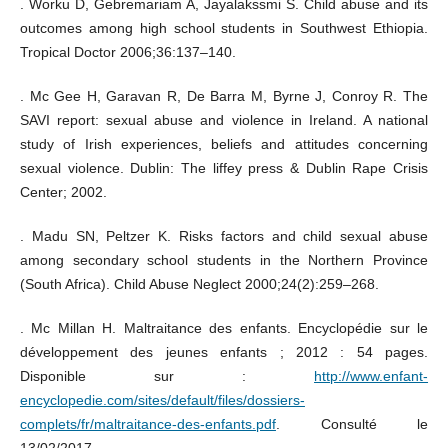
. Worku D, Gebremariam A, Jayalakssmi S. Child abuse and its
outcomes among high school students in Southwest Ethiopia.
Tropical Doctor 2006;36:137–140.
. Mc Gee H, Garavan R, De Barra M, Byrne J, Conroy R. The
SAVI report: sexual abuse and violence in Ireland. A national
study of Irish experiences, beliefs and attitudes concerning
sexual violence. Dublin: The liffey press & Dublin Rape Crisis
Center; 2002.
. Madu SN, Peltzer K. Risks factors and child sexual abuse
among secondary school students in the Northern Province
(South Africa). Child Abuse Neglect 2000;24(2):259–268.
. Mc Millan H. Maltraitance des enfants. Encyclopédie sur le
développement des jeunes enfants ; 2012 : 54 pages.
Disponible sur :
http://www.enfant-
encyclopedie.com/sites/default/files/dossiers-
complets/fr/maltraitance-des-enfants.pdf
. Consulté le