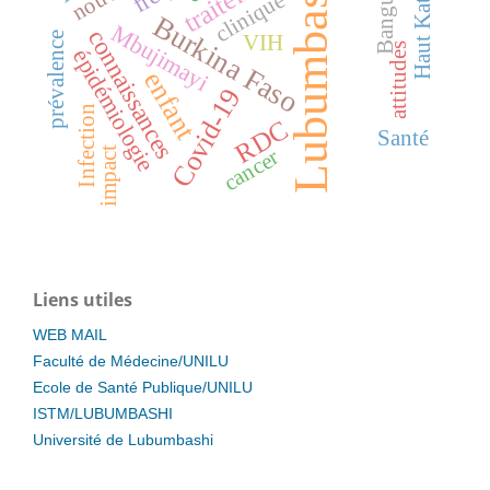
Haut Katanga
Lubumbashi
Bangui
clinique
Burkina Faso
Mbujimayi
connaissances
prévalence
VIH
attitudes
épidémiologie
enfant
Covid-19
Infection
RDC
Santé
impact
cancer
Liens utiles
WEB MAIL
Faculté de Médecine/UNILU
Ecole de Santé Publique/UNILU
ISTM/LUBUMBASHI
Université de Lubumbashi