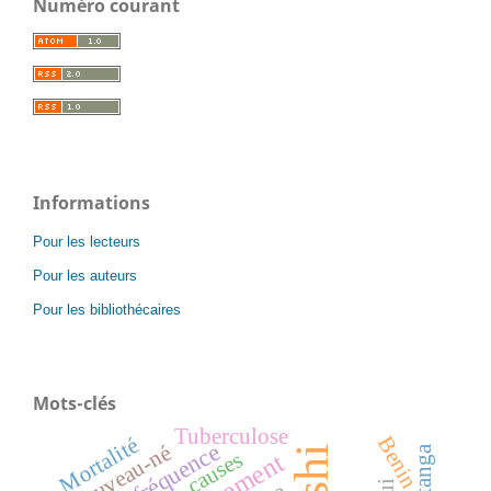
Numéro courant
Informations
Pour les lecteurs
Pour les auteurs
Pour les bibliothécaires
Mots-clés
Tuberculose
Benin
Mortalité
fréquence
nouveau-né
causes
traitement