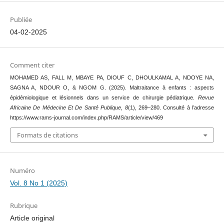
Publiée
04-02-2025
Comment citer
MOHAMED AS, FALL M, MBAYE PA, DIOUF C, DHOULKAMAL A, NDOYE NA,
SAGNA A, NDOUR O, & NGOM G. (2025). Maltraitance à enfants : aspects
épidémiologique et lésionnels dans un service de chirurgie pédiatrique.
Revue
Africaine De Médecine Et De Santé Publique
,
8
(1), 269–280. Consulté à l’adresse
https://www.rams-journal.com/index.php/RAMS/article/view/469
Formats de citations
Numéro
Vol. 8 No 1 (2025)
Rubrique
Article original