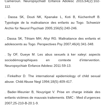
Cameroun. Neuropsychiatr Enfance Adolesc 2015;64(2):102-
112.
. Dassa SK, Douti NK, Kpanake L, Koti B, Küchenhoff B.
Typologie de la maltraitance des enfants au Togo. Schweizir
Archiv für Neurol Psychiatr 2005;156(5):240-246.
. Dassa SK, Tthiam MH, Ahyi RG. Maltraitance des enfants et
adolescents au Togo. Perspectives Psy 2007;46(4):341-348.
. Sy OF, Gueye M. Les abus sexuels à ker xaleyi: aspects
sociodémographiques en contexte d’intervention.
Neuropsychiatr Enfance Adolesc 2011:59-13.
. Finkelhor D. The international epidemiology of child sexual
abuse. Child Abuse Negl 1994;18(5):409-417.
. Bader-Meunier B, Nouyrigat V. Prise en charge initiale des
enfants victimes de mauvais traitements. EMC - Med d’urgences
2007;25-210-B-20:1-9.