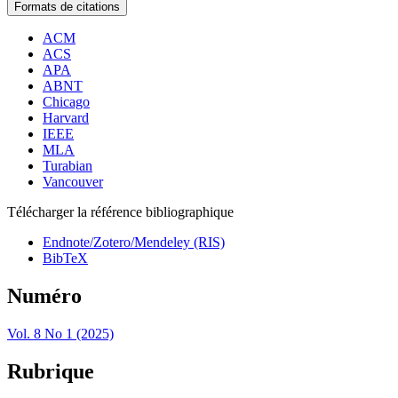
Formats de citations
ACM
ACS
APA
ABNT
Chicago
Harvard
IEEE
MLA
Turabian
Vancouver
Télécharger la référence bibliographique
Endnote/Zotero/Mendeley (RIS)
BibTeX
Numéro
Vol. 8 No 1 (2025)
Rubrique