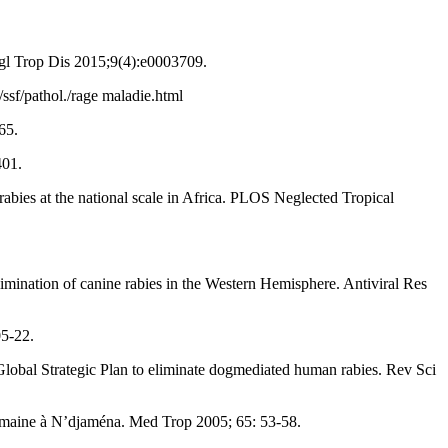
egl Trop Dis 2015;9(4):e0003709.
sf/pathol./rage maladie.html
65.
401.
ies at the national scale in Africa. PLOS Neglected Tropical
mination of canine rabies in the Western Hemisphere. Antiviral Res
05-22.
 Global Strategic Plan to eliminate dogmediated human rabies. Rev Sci
umaine à N’djaména. Med Trop 2005; 65: 53-58.