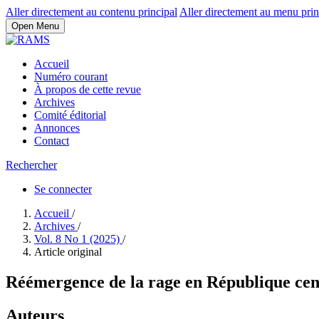
Aller directement au contenu principal
Aller directement au menu prin
Open Menu
Accueil
Numéro courant
À propos de cette revue
Archives
Comité éditorial
Annonces
Contact
Rechercher
Se connecter
Accueil
/
Archives
/
Vol. 8 No 1 (2025)
/
Article original
Réémergence de la rage en République cent
Auteurs