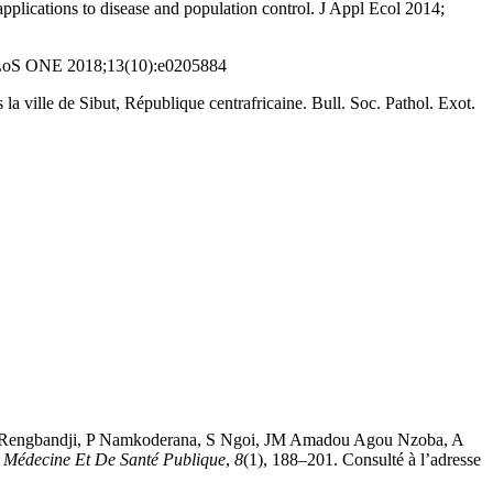
ications to disease and population control. J Appl Ecol 2014;
. PLoS ONE 2018;13(10):e0205884
ille de Sibut, République centrafricaine. Bull. Soc. Pathol. Exot.
A Rengbandji, P Namkoderana, S Ngoi, JM Amadou Agou Nzoba, A
 Médecine Et De Santé Publique
,
8
(1), 188–201. Consulté à l’adresse