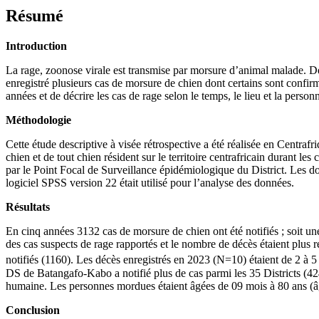
Résumé
Introduction
La rage, zoonose virale est transmise par morsure d’animal malade. De
enregistré plusieurs cas de morsure de chien dont certains sont confirm
années et de décrire les cas de rage selon le temps, le lieu et la perso
Méthodologie
Cette étude descriptive à visée rétrospective a été réalisée en Centra
chien et de tout chien résident sur le territoire centrafricain durant l
par le Point Focal de Surveillance épidémiologique du District. Les do
logiciel SPSS version 22 était utilisé pour l’analyse des données.
Résultats
En cinq années 3132 cas de morsure de chien ont été notifiés ; soit
des cas suspects de rage rapportés et le nombre de décès étaient plus
notifiés (1160). Les décès enregistrés en 2023 (N=10) étaient de 2 à 5
DS de Batangafo-Kabo a notifié plus de cas parmi les 35 Districts (4
humaine. Les personnes mordues étaient âgées de 09 mois à 80 ans (â
Conclusion