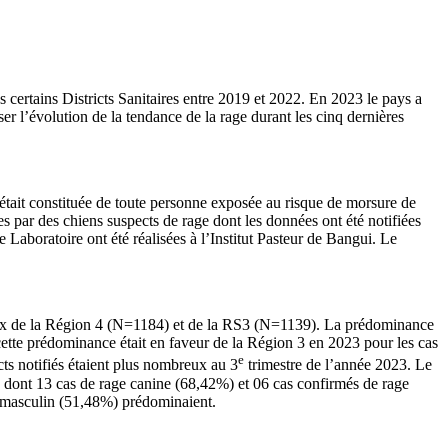
 certains Districts Sanitaires entre 2019 et 2022. En 2023 le pays a
er l’évolution de la tendance de la rage durant les cinq dernières
 était constituée de toute personne exposée au risque de morsure de
ues par des chiens suspects de rage dont les données ont été notifiées
Laboratoire ont été réalisées à l’Institut Pasteur de Bangui. Le
ceux de la Région 4 (N=1184) et de la RS3 (N=1139). La prédominance
cette prédominance était en faveur de la Région 3 en 2023 pour les cas
e
cts notifiés étaient plus nombreux au 3
trimestre de l’année 2023. Le
e dont 13 cas de rage canine (68,42%) et 06 cas confirmés de rage
e masculin (51,48%) prédominaient.