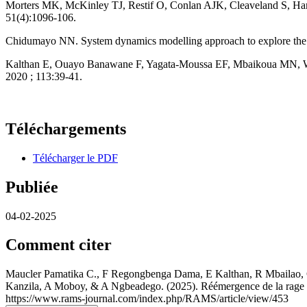
Morters MK, McKinley TJ, Restif O, Conlan AJK, Cleaveland S, Hamps
51(4):1096-106.
Chidumayo NN. System dynamics modelling approach to explore the 
Kalthan E, Ouayo Banawane F, Yagata-Moussa EF, Mbaikoua MN, Wea-Yo
2020 ; 113:39-41.
Téléchargements
Télécharger le PDF
Publiée
04-02-2025
Comment citer
Maucler Pamatika C., F Regongbenga Dama, E Kalthan, R Mbailao
Kanzila, A Moboy, & A Ngbeadego. (2025). Réémergence de la rage e
https://www.rams-journal.com/index.php/RAMS/article/view/453