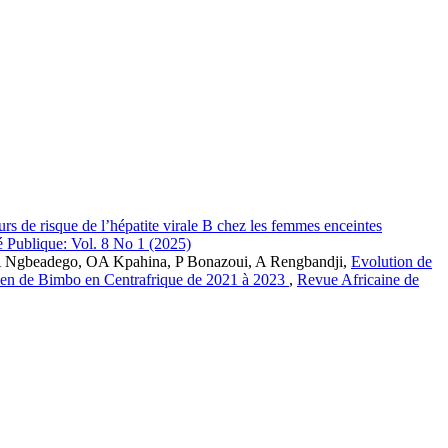
urs de risque de l’hépatite virale B chez les femmes enceintes
 Publique: Vol. 8 No 1 (2025)
A Ngbeadego, OA Kpahina, P Bonazoui, A Rengbandji,
Evolution de
tien de Bimbo en Centrafrique de 2021 à 2023
,
Revue Africaine de