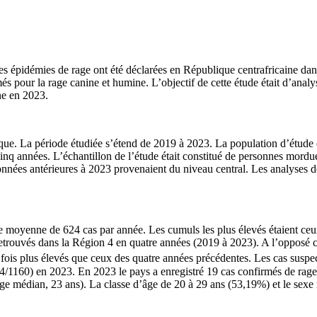
s épidémies de rage ont été déclarées en République centrafricaine dans
és pour la rage canine et humine. L’objectif de cette étude était d’analys
nne en 2023.
frique. La période étudiée s’étend de 2019 à 2023. La population d’étude
es cinq années. L’échantillon de l’étude était constitué de personnes mord
nnées antérieures à 2023 provenaient du niveau central. Les analyses de 
 une moyenne de 624 cas par année. Les cumuls les plus élevés étaient 
 retrouvés dans la Région 4 en quatre années (2019 à 2023). A l’opposé 
 fois plus élevés que ceux des quatre années précédentes. Les cas suspe
24/1160) en 2023. En 2023 le pays a enregistré 19 cas confirmés de rag
ge médian, 23 ans). La classe d’âge de 20 à 29 ans (53,19%) et le sex