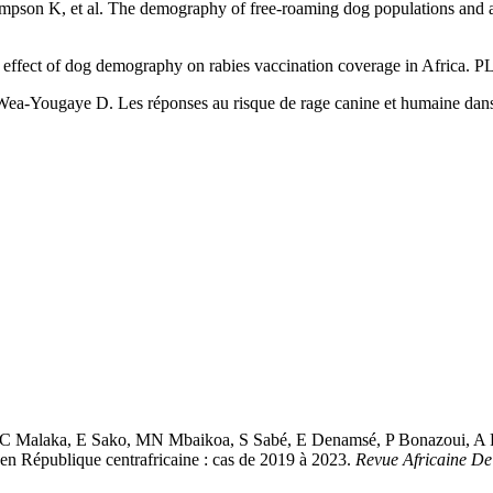
on K, et al. The demography of free-roaming dog populations and appl
effect of dog demography on rabies vaccination coverage in Africa
ugaye D. Les réponses au risque de rage canine et humaine dans la v
, C Malaka, E Sako, MN Mbaikoa, S Sabé, E Denamsé, P Bonazoui, 
n République centrafricaine : cas de 2019 à 2023.
Revue Africaine De