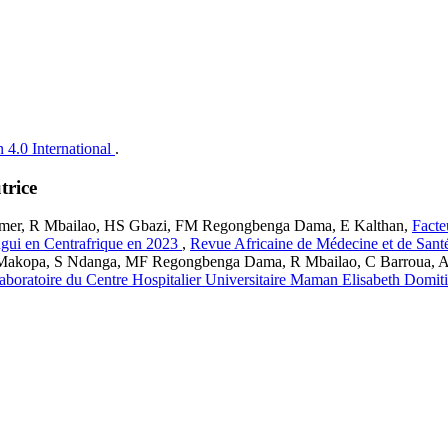
 4.0 International
.
trice
iemer, R Mbailao, HS Gbazi, FM Regongbenga Dama, E Kalthan,
Facte
ngui en Centrafrique en 2023
,
Revue Africaine de Médecine et de Santé
I Makopa, S Ndanga, MF Regongbenga Dama, R Mbailao, C Barroua, 
Laboratoire du Centre Hospitalier Universitaire Maman Elisabeth Domi