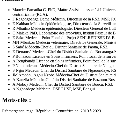
Maucler Pamatika C.
PhD, Maître Assistant associé à l’Univer
centrafricaine (RCA).
F Regongbenga Dama
Médecin, Directeur de la RS3, MSP, 
E Kalthan
Médecin épidémiologiste, Directeur de la Surveil
R Mbailao
Médecin épidémiologiste, Directeur Général de Lutte
C Malaka
PhD, Laboratoire des arbovirus, Institut Pasteur de 
E Sako
Médecin, Point Focal du Projet SENI-REDISSE IV, B
MN Mbaikoa
Médecin vétérinaire, Directrice Générale, Ministè
S Sabé
Médecin-Chef du District Sanitaire de Paoua, RS3.
E Denamsé
Médecin-Chef du District Sanitaire de Bocaranga-
P Bonazoui
Licence en Soins infirmiers, Point focal de la sur
A Rengbandji
Licence en Soins infirmiers, Point focal de la su
P Namkoderana
Médecin-Chef du District Sanitaire de Nangha
S Ngoi
Médecin-Chef du District Sanitaire de Ngaoundaye, RS
JM Amadou Agou Nzoba
Médecin-Chef du District Sanitaire 
A Kanzila
Médecin-Chef du District Sanitaire de Bozoum-Bos
A Moboy
Médecin-Chef du District Sanitaire de Bouca, RS3.
A Ngbeadego
Médecin, DSEGUSP, MSP, Bangui.
Mots-clés :
Réémergence, rage, République Centrafricaine, 2019 à 2023