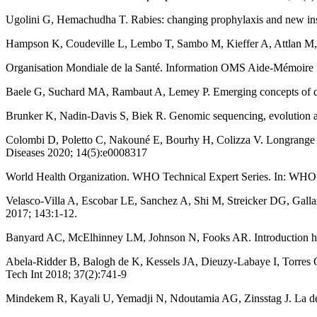
Ugolini G, Hemachudha T. Rabies: changing prophylaxis and new insi
Hampson K, Coudeville L, Lembo T, Sambo M, Kieffer A, Attlan M, e
Organisation Mondiale de la Santé. Information OMS Aide-Mémoire N°
Baele G, Suchard MA, Rambaut A, Lemey P. Emerging concepts of dat
Brunker K, Nadin-Davis S, Biek R. Genomic sequencing, evolution an
Colombi D, Poletto C, Nakouné E, Bourhy H, Colizza V. Longrange mo
Diseases 2020; 14(5):e0008317
World Health Organization. WHO Technical Expert Series. In: WHO
Velasco-Villa A, Escobar LE, Sanchez A, Shi M, Streicker DG, Gallar
2017; 143:1-12.
Banyard AC, McElhinney LM, Johnson N, Fooks AR. Introduction histo
Abela-Ridder B, Balogh de K, Kessels JA, Dieuzy-Labaye I, Torres G. 
Tech Int 2018; 37(2):741-9
Mindekem R, Kayali U, Yemadji N, Ndoutamia AG, Zinsstag J. La dém