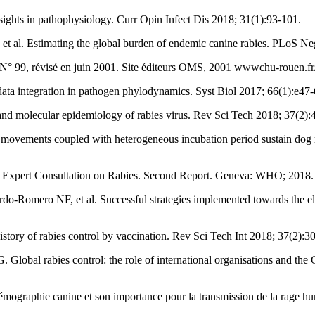
ghts in pathophysiology. Curr Opin Infect Dis 2018; 31(1):93-101.
t al. Estimating the global burden of endemic canine rabies. PLoS N
 99, révisé en juin 2001. Site éditeurs OMS, 2001 wwwchu-rouen.fr/s
a integration in pathogen phylodynamics. Syst Biol 2017; 66(1):e47-
d molecular epidemiology of rabies virus. Rev Sci Tech 2018; 37(2):
vements coupled with heterogeneous incubation period sustain dog rab
 Expert Consultation on Rabies. Second Report. Geneva: WHO; 2018.
do-Romero NF, et al. Successful strategies implemented towards the eli
ry of rabies control by vaccination. Rev Sci Tech Int 2018; 37(2):3
Global rabies control: the role of international organisations and the
ographie canine et son importance pour la transmission de la rage h