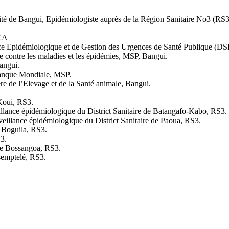
sité de Bangui, Epidémiologiste auprès de la Région Sanitaire No3 (RS3
RCA
lance Epidémiologique et de Gestion des Urgences de Santé Publique
 contre les maladies et les épidémies, MSP, Bangui.
Bangui.
anque Mondiale, MSP.
re de l’Elevage et de la Santé animale, Bangui.
Koui, RS3.
veillance épidémiologique du District Sanitaire de Batangafo-Kabo, RS3.
rveillance épidémiologique du District Sanitaire de Paoua, RS3.
 Boguila, RS3.
3.
de Bossangoa, RS3.
semptelé, RS3.