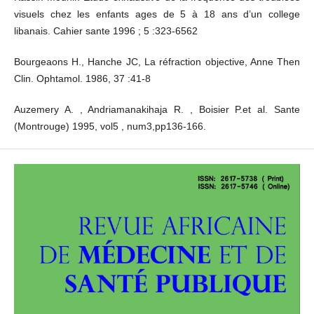
visuels chez les enfants ages de 5 à 18 ans d’un college
libanais. Cahier sante 1996 ; 5 :323-6562
Bourgeaons H., Hanche JC, La réfraction objective, Anne Then
Clin. Ophtamol. 1986, 37 :41-8
Auzemery A. , Andriamanakihaja R. , Boisier P.et al. Sante
(Montrouge) 1995, vol5 , num3,pp136-166.