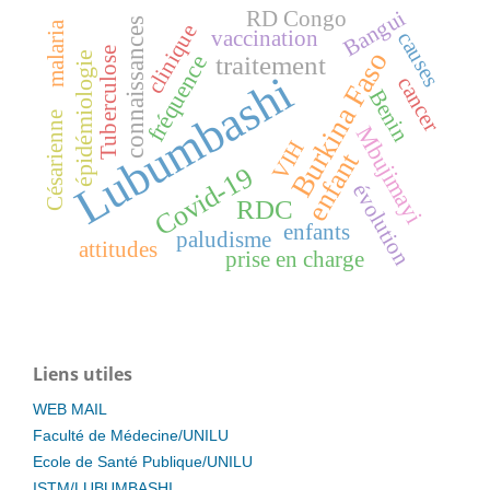
Bangui
RD Congo
connaissances
malaria
clinique
vaccination
causes
Tuberculose
Burkina Faso
épidémiologie
traitement
fréquence
Lubumbashi
cancer
Benin
Césarienne
Mbujimayi
VIH
enfant
Covid-19
évolution
RDC
enfants
paludisme
attitudes
prise en charge
Liens utiles
WEB MAIL
Faculté de Médecine/UNILU
Ecole de Santé Publique/UNILU
ISTM/LUBUMBASHI