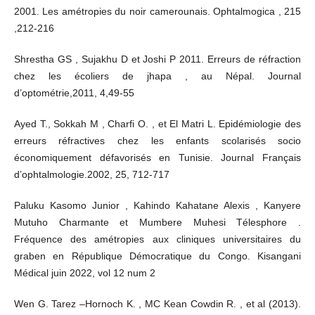
2001. Les amétropies du noir camerounais. Ophtalmogica , 215
,212-216
Shrestha GS , Sujakhu D et Joshi P 2011. Erreurs de réfraction
chez les écoliers de jhapa , au Népal. Journal
d’optométrie,2011, 4,49-55
Ayed T., Sokkah M , Charfi O. , et El Matri L. Epidémiologie des
erreurs réfractives chez les enfants scolarisés socio
économiquement défavorisés en Tunisie. Journal Français
d’ophtalmologie.2002, 25, 712-717
Paluku Kasomo Junior , Kahindo Kahatane Alexis , Kanyere
Mutuho Charmante et Mumbere Muhesi Télesphore .
Fréquence des amétropies aux cliniques universitaires du
graben en République Démocratique du Congo. Kisangani
Médical juin 2022, vol 12 num 2
Wen G. Tarez –Hornoch K. , MC Kean Cowdin R. , et al (2013).