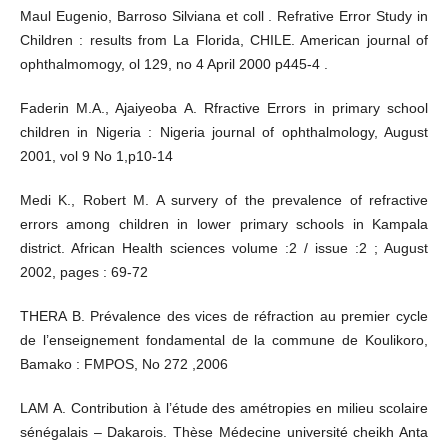
Maul Eugenio, Barroso Silviana et coll . Refrative Error Study in
Children : results from La Florida, CHILE. American journal of
ophthalmomogy, ol 129, no 4 April 2000 p445-4 .
Faderin M.A., Ajaiyeoba A. Rfractive Errors in primary school
children in Nigeria : Nigeria journal of ophthalmology, August
2001, vol 9 No 1,p10-14
Medi K., Robert M. A survery of the prevalence of refractive
errors among children in lower primary schools in Kampala
district. African Health sciences volume :2 / issue :2 ; August
2002, pages : 69-72
THERA B. Prévalence des vices de réfraction au premier cycle
de l’enseignement fondamental de la commune de Koulikoro,
Bamako : FMPOS, No 272 ,2006
LAM A. Contribution à l’étude des amétropies en milieu scolaire
sénégalais – Dakarois. Thèse Médecine université cheikh Anta