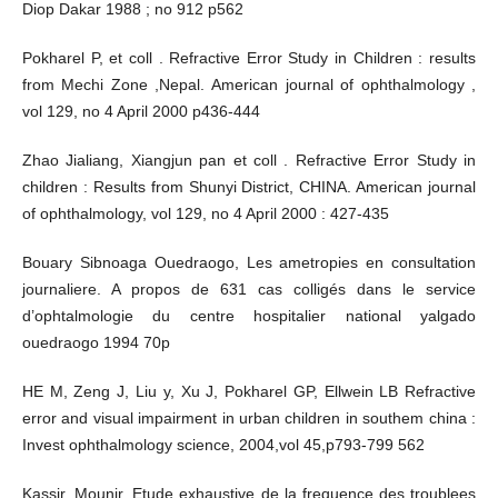
Diop Dakar 1988 ; no 912 p562
Pokharel P, et coll . Refractive Error Study in Children : results
from Mechi Zone ,Nepal. American journal of ophthalmology ,
vol 129, no 4 April 2000 p436-444
Zhao Jialiang, Xiangjun pan et coll . Refractive Error Study in
children : Results from Shunyi District, CHINA. American journal
of ophthalmology, vol 129, no 4 April 2000 : 427-435
Bouary Sibnoaga Ouedraogo, Les ametropies en consultation
journaliere. A propos de 631 cas colligés dans le service
d’ophtalmologie du centre hospitalier national yalgado
ouedraogo 1994 70p
HE M, Zeng J, Liu y, Xu J, Pokharel GP, Ellwein LB Refractive
error and visual impairment in urban children in southem china :
Invest ophthalmology science, 2004,vol 45,p793-799 562
Kassir. Mounir. Etude exhaustive de la frequence des troublees