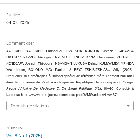
Publiée
04-02-2025
Comment citer
KAKUMBU KAKUMBU Emmanuel, UWONDA AKINDJA Severin, KABAMBA
MWENDA KAZADI Georges, NYEMBUE TSHIPUKANA Dieudonné, KELEKELE
KENDJAPA Joseph Théodore, NSAMBAYI LUKUSA Delux, KUMWAMBA MPINDA
Yves Ninon, BOLOKO MAY Patrick, & BEYA TSHIBITSHIABU Willy. (2025).
Fréquence des amétropies à l’hôpital général de référence mère et enfant barumbu
dans la commune de Kinshasa clinique en République Démocratique du Congo.
Revue Africaine De Médecine Et De Santé Publique
,
8
(1), 90–98. Consulté à
l’adresse https://www.rams-journal.com/index.php/RAMS/article/view/437
Formats de citations
Numéro
Vol. 8 No 1 (2025)