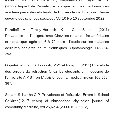
Kakumbu K.E., Muamba NK.L., Nsambayi L.D., Kayembe L.D.
(2022) Impact de l’amétropie statique sur les performances
académiquesè des étudiants de l’université de Kinshasa ,Revue
ouverte des sciences sociales , Vol 10 No 10 septembre 2022.
Fozailoff, A., Tarczy-Hornoch, K. , Cotter,S. et al(2011)
Prévalence de l’astigmatisme Chez les enfants afro-américains
et hispanique agés de 6 à 72 mois ; l’étude sur les maladies
oculaires pédiatriques multiethniques. Ophtamologie 118,284-
293
Gopalakrishman, S. Prakash, MVS et Ranjit KJ(2011) Une étude
des erreurs de réfraction Chez les étudiants en médecine de
l’université AIMST, en Malaisie. Journal médical indien 105,365-
367.
Sonam S.,Kartha G.P. Prevalence of Refractive Errors in School
Children(12-17 years) of Ahmedabad city.Indian journal of
community Medicine, vol.25,No 4 (2000-10-200-12).