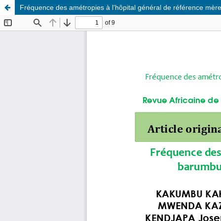
Fréquence des amétropies à l’hôpital général de référence mè