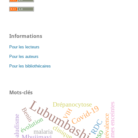
Informations
Pour les lecteurs
Pour les auteurs
Pour les bibliothécaires
Mots-clés
Lubumbashi
Drépanocytose
femmes enceintes
Covid-19
Benin
VIH
prévalence
paludisme
évolution
RDC
clinique
malaria
Mbujimayi