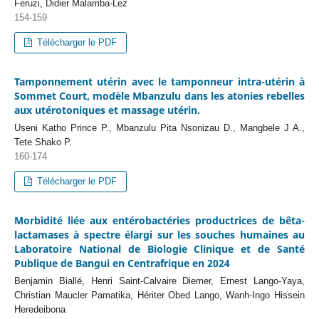
Feruzi, Didier Malamba-Lez
154-159
Télécharger le PDF
Tamponnement utérin avec le tamponneur intra-utérin à
Sommet Court, modèle Mbanzulu dans les atonies rebelles
aux utérotoniques et massage utérin.
Useni Katho Prince P., Mbanzulu Pita Nsonizau D., Mangbele J A.,
Tete Shako P.
160-174
Télécharger le PDF
Morbidité liée aux entérobactéries productrices de bêta-
lactamases à spectre élargi sur les souches humaines au
Laboratoire National de Biologie Clinique et de Santé
Publique de Bangui en Centrafrique en 2024
Benjamin Biallé, Henri Saint-Calvaire Diemer, Ernest Lango-Yaya,
Christian Maucler Pamatika, Hériter Obed Lango, Wanh-Ingo Hissein
Heredeibona