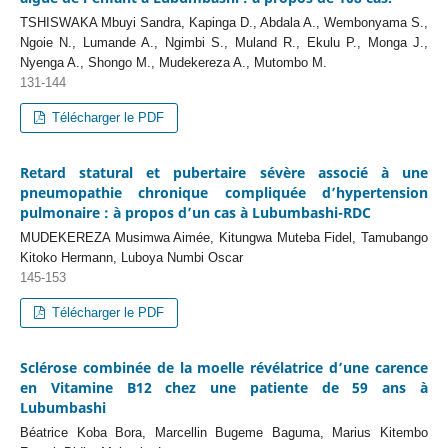
TSHISWAKA Mbuyi Sandra, Kapinga D., Abdala A., Wembonyama S.,
Ngoie N., Lumande A., Ngimbi S., Muland R., Ekulu P., Monga J.,
Nyenga A., Shongo M., Mudekereza A., Mutombo M.
131-144
Télécharger le PDF
Retard statural et pubertaire sévère associé à une
pneumopathie chronique compliquée d’hypertension
pulmonaire : à propos d’un cas à Lubumbashi-RDC
MUDEKEREZA Musimwa Aimée, Kitungwa Muteba Fidel, Tamubango
Kitoko Hermann, Luboya Numbi Oscar
145-153
Télécharger le PDF
Sclérose combinée de la moelle révélatrice d’une carence
en Vitamine B12 chez une patiente de 59 ans à
Lubumbashi
Béatrice Koba Bora, Marcellin Bugeme Baguma, Marius Kitembo