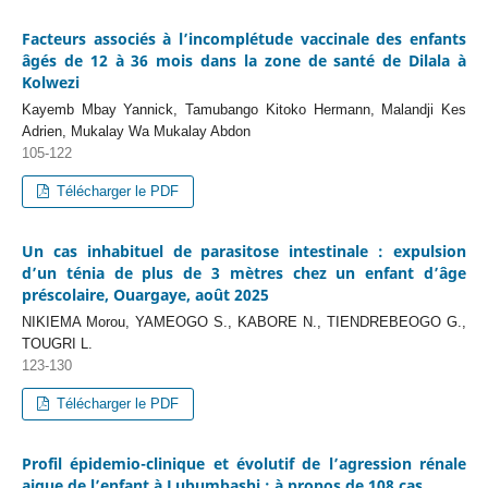
Facteurs associés à l’incomplétude vaccinale des enfants
âgés de 12 à 36 mois dans la zone de santé de Dilala à
Kolwezi
Kayemb Mbay Yannick, Tamubango Kitoko Hermann, Malandji Kes
Adrien, Mukalay Wa Mukalay Abdon
105-122
Télécharger le PDF
Un cas inhabituel de parasitose intestinale : expulsion
d’un ténia de plus de 3 mètres chez un enfant d’âge
préscolaire, Ouargaye, août 2025
NIKIEMA Morou, YAMEOGO S., KABORE N., TIENDREBEOGO G.,
TOUGRI L.
123-130
Télécharger le PDF
Profil épidemio-clinique et évolutif de l’agression rénale
aigue de l’enfant à Lubumbashi : à propos de 108 cas.