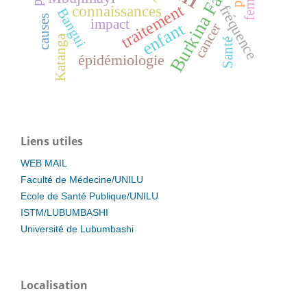
Burkina Faso
traitement
connaissances
fréquence
Bangui
causes
impact
enfant
cancer
Katanga
Santé
épidémiologie
Liens utiles
WEB MAIL
Faculté de Médecine/UNILU
Ecole de Santé Publique/UNILU
ISTM/LUBUMBASHI
Université de Lubumbashi
Localisation