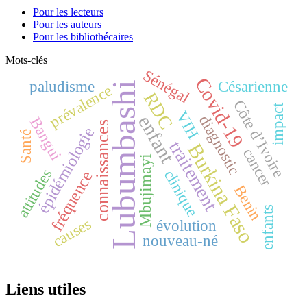
Pour les lecteurs
Pour les auteurs
Pour les bibliothécaires
Mots-clés
Sénégal
Covid-19
paludisme
Césarienne
Lubumbashi
prévalence
RDC
Côte d’Ivoire
impact
VIH
enfant
diagnostic
Bangui
connaissances
épidémiologie
Santé
traitement
Burkina Faso
cancer
Mbujimayi
attitudes
clinique
fréquence
Benin
enfants
causes
évolution
nouveau-né
Liens utiles