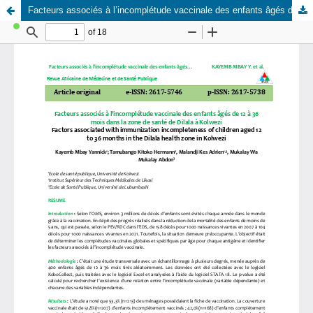
Facteurs associés à l’incomplétude vaccinale des enfants âgés de 12 à 36 mois dans la zone de santé de Dilala à Kolwezi