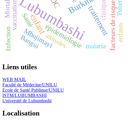
RDC
Lubumbashi
Mortalité
clinique
vaccination
facteurs de risque
traitement
Santé
enfant
épidémiologie
enfants
Infection
Mbujimayi
attitudes
Bangui
malaria
Liens utiles
WEB MAIL
Faculté de Médecine/UNILU
Ecole de Santé Publique/UNILU
ISTM/LUBUMBASHI
Université de Lubumbashi
Localisation