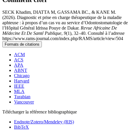
SECK Khadim, DIATTA M, GASSAMA BC., & KANE M.
(2026). Diagnostic et prise en charge thérapeutique de la maladie
aphteuse : à propos d’un cas vu au service d’Odontostomatologie de
l’Hôpital Général Idrissa Pouye de Dakar.
Revue Africaine De
Médecine Et De Santé Publique
,
9
(1), 32–40. Consulté à l’adresse
https://www.rams-journal.com/index.php/RAMS/article/view/504
Formats de citations
ACM
ACS
APA
ABNT
Chicago
Harvard
IEEE
MLA
Turabian
Vancouver
Télécharger la référence bibliographique
Endnote/Zotero/Mendeley (RIS)
BibTeX