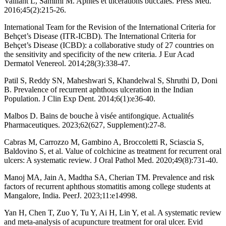
Vaillant L, Samimi M. Aphtes et ulcérations buccales. Press Méd.
2016;45(2):215‑26.
International Team for the Revision of the International Criteria for
Behçet’s Disease (ITR-ICBD). The International Criteria for
Behçet’s Disease (ICBD): a collaborative study of 27 countries on
the sensitivity and specificity of the new criteria. J Eur Acad
Dermatol Venereol. 2014;28(3):338‑47.
Patil S, Reddy SN, Maheshwari S, Khandelwal S, Shruthi D, Doni
B. Prevalence of recurrent aphthous ulceration in the Indian
Population. J Clin Exp Dent. 2014;6(1):e36‑40.
Malbos D. Bains de bouche à visée antifongique. Actualités
Pharmaceutiques. 2023;62(627, Supplement):27‑8.
Cabras M, Carrozzo M, Gambino A, Broccoletti R, Sciascia S,
Baldovino S, et al. Value of colchicine as treatment for recurrent oral
ulcers: A systematic review. J Oral Pathol Med. 2020;49(8):731‑40.
Manoj MA, Jain A, Madtha SA, Cherian TM. Prevalence and risk
factors of recurrent aphthous stomatitis among college students at
Mangalore, India. PeerJ. 2023;11:e14998.
Yan H, Chen T, Zuo Y, Tu Y, Ai H, Lin Y, et al. A systematic review
and meta-analysis of acupuncture treatment for oral ulcer. Evid