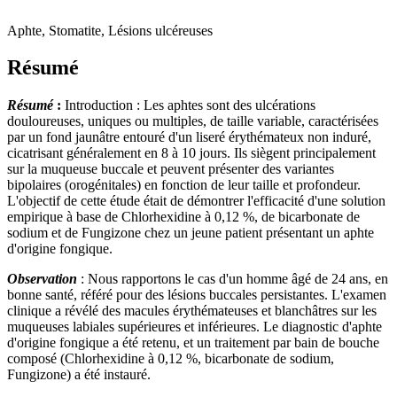
Aphte, Stomatite, Lésions ulcéreuses
Résumé
Résumé
:
Introduction : Les aphtes sont des ulcérations
douloureuses, uniques ou multiples, de taille variable, caractérisées
par un fond jaunâtre entouré d'un liseré érythémateux non induré,
cicatrisant généralement en 8 à 10 jours. Ils siègent principalement
sur la muqueuse buccale et peuvent présenter des variantes
bipolaires (orogénitales) en fonction de leur taille et profondeur.
L'objectif de cette étude était de démontrer l'efficacité d'une solution
empirique à base de Chlorhexidine à 0,12 %, de bicarbonate de
sodium et de Fungizone chez un jeune patient présentant un aphte
d'origine fongique.
Observation
: Nous rapportons le cas d'un homme âgé de 24 ans, en
bonne santé, référé pour des lésions buccales persistantes. L'examen
clinique a révélé des macules érythémateuses et blanchâtres sur les
muqueuses labiales supérieures et inférieures. Le diagnostic d'aphte
d'origine fongique a été retenu, et un traitement par bain de bouche
composé (Chlorhexidine à 0,12 %, bicarbonate de sodium,
Fungizone) a été instauré.