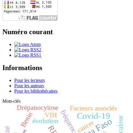
Numéro courant
Informations
Pour les lecteurs
Pour les auteurs
Pour les bibliothécaires
Mots-clés
Drépanocytose
Facteurs associés
fréquence
Benin
VIH
Covid-19
Tuberculose
Burkina Faso
évolution
cancer