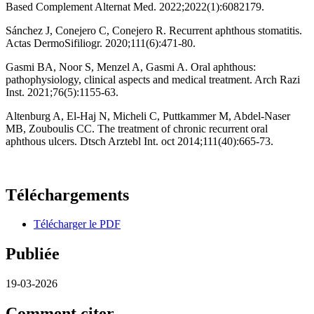
Based Complement Alternat Med. 2022;2022(1):6082179.
Sánchez J, Conejero C, Conejero R. Recurrent aphthous stomatitis.
Actas DermoSifiliogr. 2020;111(6):471‑80.
Gasmi BA, Noor S, Menzel A, Gasmi A. Oral aphthous:
pathophysiology, clinical aspects and medical treatment. Arch Razi
Inst. 2021;76(5):1155‑63.
Altenburg A, El-Haj N, Micheli C, Puttkammer M, Abdel-Naser
MB, Zouboulis CC. The treatment of chronic recurrent oral
aphthous ulcers. Dtsch Arztebl Int. oct 2014;111(40):665‑73.
Téléchargements
Télécharger le PDF
Publiée
19-03-2026
Comment citer