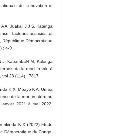
tionale de l’innovation et
 A, Juakali J J S, Katenga
ence, facteurs associés et
i, République Démocratique
) ; 4-9
N J, KabambaN M, Kalenga
ternels de la mort fœtale à
vol 23 (114) ; 7817
inda K X, Mbayo K A, Umba
ence de la mort in utéro au
 janvier 2021 à mai 2022.
enkinda K X (2022) Etude
que Démocratique du Congo.