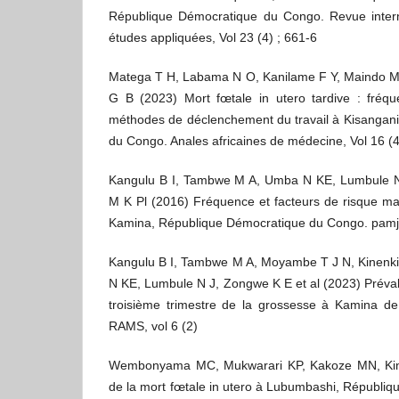
République Démocratique du Congo. Revue interna
études appliquées, Vol 23 (4) ; 661-6
Matega T H, Labama N O, Kanilame F Y, Maindo M A
G B (2023) Mort fœtale in utero tardive : fréqu
méthodes de déclenchement du travail à Kisangan
du Congo. Anales africaines de médecine, Vol 16 (4
Kangulu B I, Tambwe M A, Umba N KE, Lumbule 
M K Pl (2016) Fréquence et facteurs de risque ma
Kamina, République Démocratique du Congo. pamj, 
Kangulu B I, Tambwe M A, Moyambe T J N, Kinenk
N KE, Lumbule N J, Zongwe K E et al (2023) Préval
troisième trimestre de la grossesse à Kamina de
RAMS, vol 6 (2)
Wembonyama MC, Mukwarari KP, Kakoze MN, Kin
de la mort fœtale in utero à Lubumbashi, Républi