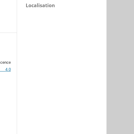
Localisation
icence
n 4.0