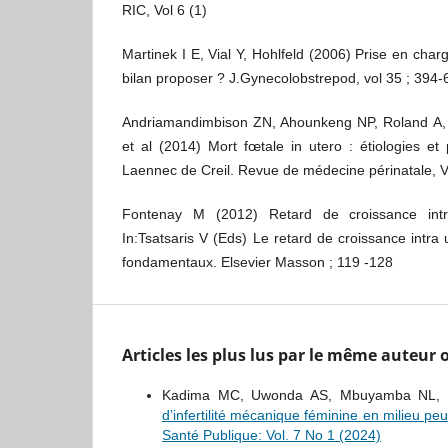
RIC, Vol 6 (1)
Martinek I E, Vial Y, Hohlfeld (2006) Prise en charg
bilan proposer ? J.Gynecolobstrepod, vol 35 ; 394-
Andriamandimbison ZN, Ahounkeng NP, Roland A,
et al (2014) Mort fœtale in utero : étiologies et 
Laennec de Creil. Revue de médecine périnatale, Vo
Fontenay M (2012) Retard de croissance intra-
In:Tsatsaris V (Eds) Le retard de croissance intra u
fondamentaux. Elsevier Masson ; 119 -128
Articles les plus lus par le même auteur
Kadima MC, Uwonda AS, Mbuyamba NL
d’infertilité mécanique féminine en milieu 
Santé Publique: Vol. 7 No 1 (2024)