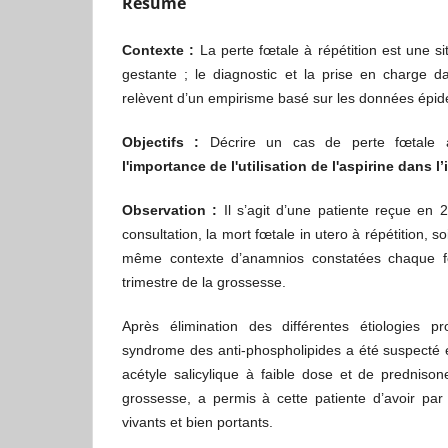
Résumé
Contexte
:
La perte fœtale à répétition est une s
gestante ; le diagnostic et la prise en charge 
relèvent d’un empirisme basé sur les données épid
Objectifs
:
Décrire un cas de perte fœtale à
l'importance de l'utilisation de l'aspirine dans l
Observation
:
Il s’agit d’une patiente reçue e
consultation, la mort fœtale in utero à répétition, s
même contexte d’anamnios constatées chaque fo
trimestre de la grossesse.
Après élimination des différentes étiologies pr
syndrome des anti-phospholipides a été suspecté et
acétyle salicylique à faible dose et de predniso
grossesse, a permis à cette patiente d’avoir par
vivants et bien portants.