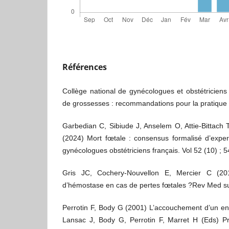
Références
Collège national de gynécologues et obstétriciens
de grossesses : recommandations pour la pratique 
Garbedian C, Sibiude J, Anselem O, Attie-Bittach T
(2024) Mort fœtale : consensus formalisé d’exper
gynécologues obstétriciens français. Vol 52 (10) ; 
Gris JC, Cochery-Nouvellon E, Mercier C (2011
d’hémostase en cas de pertes fœtales ?Rev Med su
Perrotin F, Body G (2001) L’accouchement d’un en
Lansac J, Body G, Perrotin F, Marret H (Eds) Pr