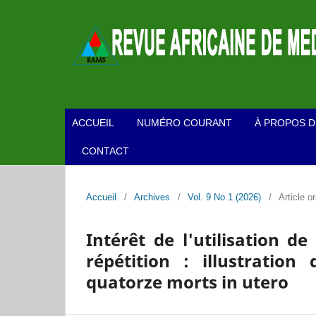
ACCUEIL
NUMÉRO COURANT
À PROPOS D
CONTACT
Accueil
/
Archives
/
Vol. 9 No 1 (2026)
/
Article or
Intérêt de l'utilisation d
répétition : illustratio
quatorze morts in utero