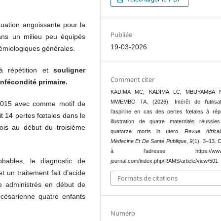
ituation angoissante pour la
Publiée
dans un milieu peu équipés
19-03-2026
émiologiques générales.
 répétition et
souligner
Comment citer
’infécondité primaire.
KADIMA MC, KADIMA LC, MBUYAMBA 
MWEMBO TA. (2026). Intérêt de l’utilisa
n 2015 avec comme motif de
l’aspirine en cas des pertes fœtales à répé
oit 14 pertes fœtales dans le
illustration de quatre maternités réussie
is au début du troisième
quatorze morts in utero.
Revue Africa
Médecine Et De Santé Publique
,
9
(1), 3–13. 
à l’adresse https://www.
obables, le diagnostic de
journal.com/index.php/RAMS/article/view/501
 un traitement fait d’acide
Formats de citations
ne administrés en début de
 césarienne quatre enfants
Numéro