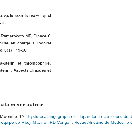
e de la mort in utero : quel
606
 Ramarokoto MF, Dipace C
prise en charge à l’hôpital
l 6(1) ; 49-56
utérin et thrombophilie.
térin : Aspects cliniques et
 ou la même autrice
, Mwembo TA,
Hystérosalpingographie et laparotomie au cours du b
peu équipe de Mbuji-Mayi, en RD Congo.
,
Revue Africaine de Médecine e