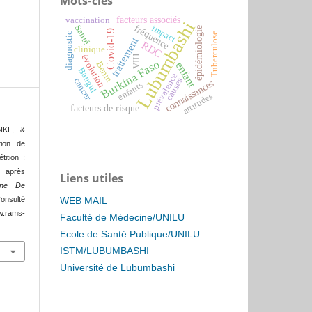
Mots-clés
facteurs associés
vaccination
Lubumbashi
fréquence
impact
Santé
épidémiologie
Covid-19
diagnostic
Tuberculose
traitement
RDC
clinique
évolution
VIH
Burkina Faso
Benin
enfant
Bangui
prévalence
cancer
causes
connaissances
enfants
attitudes
facteurs de risque
NKL, &
tion de
tition :
s après
Liens utiles
ine De
WEB MAIL
Consulté
rams-
Faculté de Médecine/UNILU
Ecole de Santé Publique/UNILU
ISTM/LUBUMBASHI
Université de Lubumbashi