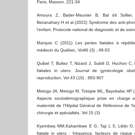
Paris, Masson, 221-34
Amoura Z, Bader-Meunier B, Bal dit Sollier
Bezanahary H et al (2022) Syndrome des anti-phosp
l’enfant. Protocole national de diagnostic et de soin
Marquis C (2011) Les pertes fœtales à répétiti
médecin du Québec, Vol46 (3) ; 49-53
Quibel T, Bultez T, Nizard J, Subtil D, Huchon C
fœtales in utero. Journal de gynécologie obst
reproduction, Vol 43 (10) ; 883-907
Metogo JA, Metogo M, Totsipie WL, Bayokalac AP (2
Aspects sociodémographique prise en charge et
maternité de l’Hôpital Général de Référence de Y
chirurgie et spécialités, Vol 15 (3)
Kyembwa MM,Kahambwe E G, Taji L S, Likilo O,
fœtale in utero : fréquence, facteurs de risque