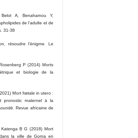
, Belot A, Benahamou Y,
holipides de l’adulte et de
s. 31-38
on, résoudre l’énigme. Le
, Rosenberg P (2014) Morts
étrique et biologie de la
021) Mort fœtale in utero :
 pronostic maternel à la
aoundé. Revue africaine de
 Katenga B G (2018) Mort
 dans la ville de Goma en