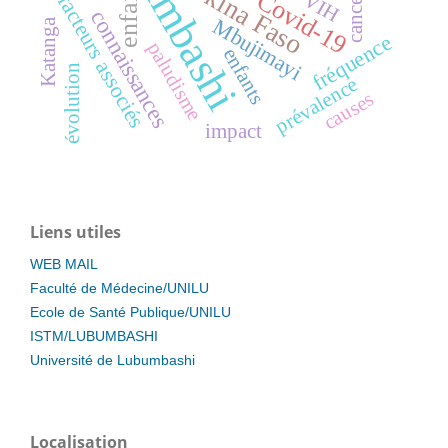
Lubumbashi
Burkina Faso
enfant
Covid-19
VIH
cancer
facteurs associés
connaissances
Mbujimayi
Katanga
fréquence
paludisme
enfants
évolution
prévalence
causes
impact
Liens utiles
WEB MAIL
Faculté de Médecine/UNILU
Ecole de Santé Publique/UNILU
ISTM/LUBUMBASHI
Université de Lubumbashi
Localisation