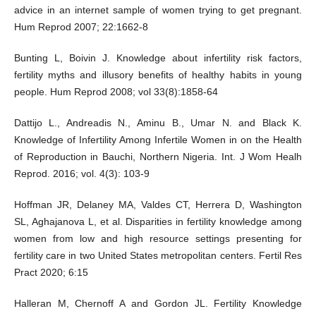
advice in an internet sample of women trying to get pregnant.
Hum Reprod 2007; 22:1662-8
Bunting L, Boivin J. Knowledge about infertility risk factors,
fertility myths and illusory benefits of healthy habits in young
people. Hum Reprod 2008; vol 33(8):1858-64
Dattijo L., Andreadis N., Aminu B., Umar N. and Black K.
Knowledge of Infertility Among Infertile Women in on the Health
of Reproduction in Bauchi, Northern Nigeria. Int. J Wom Healh
Reprod. 2016; vol. 4(3): 103-9
Hoffman JR, Delaney MA, Valdes CT, Herrera D, Washington
SL, Aghajanova L, et al. Disparities in fertility knowledge among
women from low and high resource settings presenting for
fertility care in two United States metropolitan centers. Fertil Res
Pract 2020; 6:15
Halleran M, Chernoff A and Gordon JL. Fertility Knowledge