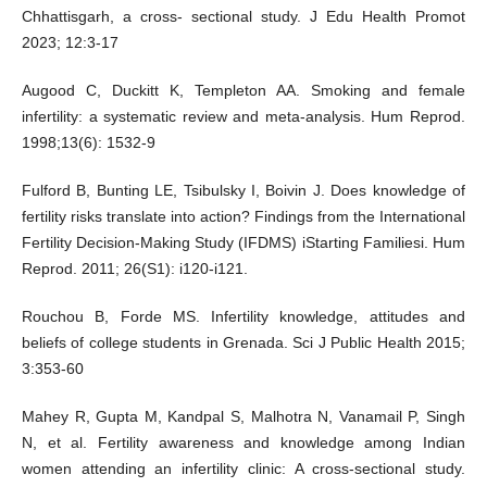
Chhattisgarh, a cross- sectional study. J Edu Health Promot
2023; 12:3-17
Augood C, Duckitt K, Templeton AA. Smoking and female
infertility: a systematic review and meta-analysis. Hum Reprod.
1998;13(6): 1532-9
Fulford B, Bunting LE, Tsibulsky I, Boivin J. Does knowledge of
fertility risks translate into action? Findings from the International
Fertility Decision-Making Study (IFDMS) iStarting Familiesi. Hum
Reprod. 2011; 26(S1): i120-i121.
Rouchou B, Forde MS. Infertility knowledge, attitudes and
beliefs of college students in Grenada. Sci J Public Health 2015;
3:353‐60
Mahey R, Gupta M, Kandpal S, Malhotra N, Vanamail P, Singh
N, et al. Fertility awareness and knowledge among Indian
women attending an infertility clinic: A cross‐sectional study.