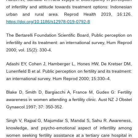
of infertility and attitude towards treatment options: Indonesian
urban and rural area. Reprod Health 2019, 16:126.
https://doi.org/10.1186/s12978-019-0792-8
The Bertarelli Foundation Scientific Board, Public perception on
infertility and its treatment: an international survey, Hum Reprod
2000; vol. 15(2): 330-4.
Adashi EY, Cohen J, Hamberger L, Hones HW, De Kretser DM,
Lunenfield B et al. Public perception on fertility and its treatment:
an international survey. Hum Reprod 2000; 15:330–4.
Blake D, Smith D, Bargiacchi A, France M, Gudex G: Fertility
awareness in women attending a fertility clinic. Aust NZ J Obstet
Gynaecol.1997; 37: 350-352.
Singh V, Rajpal G, Majumdar S, Mandal S, Sahu R. Awareness,
knowledge, and psycho-emotional aspect of infertility among
women seeking fertility assistance at a tertiary care hospital in