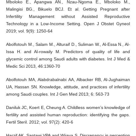
Mboloko E., Apangwa AN., Nzau-Ngoma E., Mboloko M.,
Malingisi BG., Bikuelo BCJ. Et al. Getting Pregnant after
Infertility Management without Assisted Reproductive
Technology in a Low-Income Setting. Open J Obstet Gyneol
2019; vol. 9(9): 1250-64
Abolfotouh M., Salam M., Alturaif D., Suliman W., Al-Essa N., Al-
Issa H. and Al-rowaily M. Predictors of quality of life and
glycemic control among Saudi adults with diabetes. Int J Med &
Medic Sci 2013, 46:1360-70
Abolfotouh MA, Alabdrabalnabi AA, Albacker RB, Al-Jughaiman
UA, Hassan SN. Knowledge, attitude, and practices of infertility
among Saudi couples. Int J Gen Med 2013; 6: 563-73
Daniluk JC, Koert E, Cheung A. Childless women’s knowledge of
fertility and assisted human reproduction: identifying the gaps.
Fertil Steril. 2012; vol. 97(2): 420-6
Harzif AK, Santawi VPA and Wijaya S. Discrepancy in perception