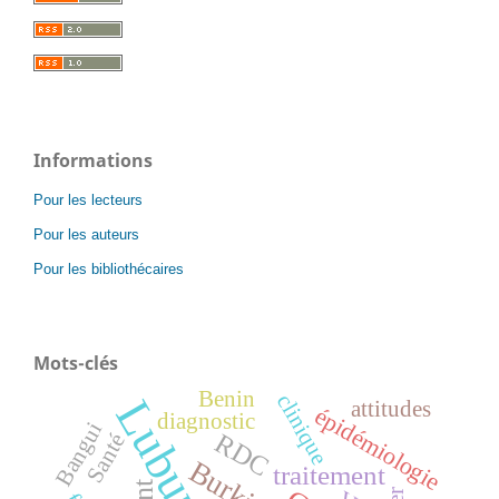
Informations
Pour les lecteurs
Pour les auteurs
Pour les bibliothécaires
Mots-clés
Benin
clinique
attitudes
épidémiologie
diagnostic
Bangui
RDC
Santé
traitement