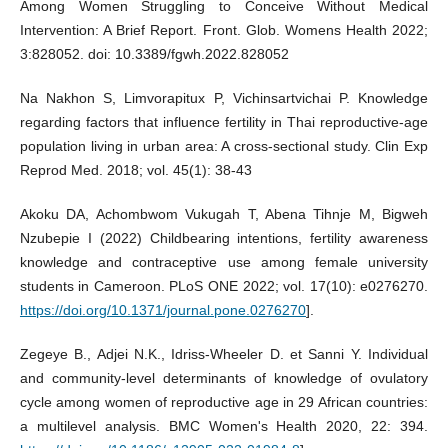
Among Women Struggling to Conceive Without Medical
Intervention: A Brief Report. Front. Glob. Womens Health 2022;
3:828052. doi: 10.3389/fgwh.2022.828052
Na Nakhon S, Limvorapitux P, Vichinsartvichai P. Knowledge
regarding factors that influence fertility in Thai reproductive-age
population living in urban area: A cross-sectional study. Clin Exp
Reprod Med. 2018; vol. 45(1): 38-43
Akoku DA, Achombwom Vukugah T, Abena Tihnje M, Bigweh
Nzubepie I (2022) Childbearing intentions, fertility awareness
knowledge and contraceptive use among female university
students in Cameroon. PLoS ONE 2022; vol. 17(10): e0276270.
https://doi.org/10.1371/journal.pone.0276270
].
Zegeye B., Adjei N.K., Idriss-Wheeler D. et Sanni Y. Individual
and community-level determinants of knowledge of ovulatory
cycle among women of reproductive age in 29 African countries:
a multilevel analysis. BMC Women's Health 2020, 22: 394.