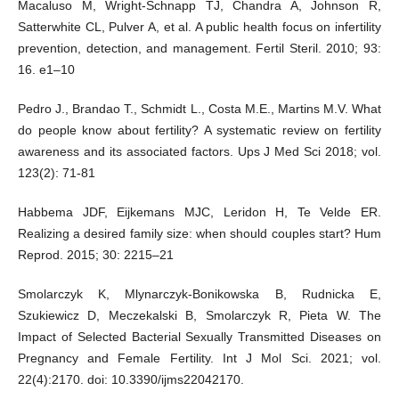
Macaluso M, Wright-Schnapp TJ, Chandra A, Johnson R,
Satterwhite CL, Pulver A, et al. A public health focus on infertility
prevention, detection, and management. Fertil Steril. 2010; 93:
16. e1–10
Pedro J., Brandao T., Schmidt L., Costa M.E., Martins M.V. What
do people know about fertility? A systematic review on fertility
awareness and its associated factors. Ups J Med Sci 2018; vol.
123(2): 71-81
Habbema JDF, Eijkemans MJC, Leridon H, Te Velde ER.
Realizing a desired family size: when should couples start? Hum
Reprod. 2015; 30: 2215–21
Smolarczyk K, Mlynarczyk-Bonikowska B, Rudnicka E,
Szukiewicz D, Meczekalski B, Smolarczyk R, Pieta W. The
Impact of Selected Bacterial Sexually Transmitted Diseases on
Pregnancy and Female Fertility. Int J Mol Sci. 2021; vol.
22(4):2170. doi: 10.3390/ijms22042170.