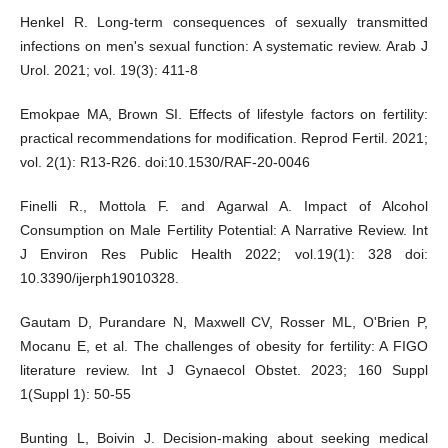
Henkel R. Long-term consequences of sexually transmitted
infections on men's sexual function: A systematic review. Arab J
Urol. 2021; vol. 19(3): 411-8
Emokpae MA, Brown SI. Effects of lifestyle factors on fertility:
practical recommendations for modification. Reprod Fertil. 2021;
vol. 2(1): R13-R26. doi:10.1530/RAF-20-0046
Finelli R., Mottola F. and Agarwal A. Impact of Alcohol
Consumption on Male Fertility Potential: A Narrative Review. Int
J Environ Res Public Health 2022; vol.19(1): 328 doi:
10.3390/ijerph19010328.
Gautam D, Purandare N, Maxwell CV, Rosser ML, O'Brien P,
Mocanu E, et al. The challenges of obesity for fertility: A FIGO
literature review. Int J Gynaecol Obstet. 2023; 160 Suppl
1(Suppl 1): 50-55
Bunting L, Boivin J. Decision-making about seeking medical