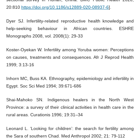
20:810
https://doi.org/10.1186/s12889-020-08937-6
].
Dyer SJ. Infertility-related reproductive health knowledge and
help-seeking behaviour in African countries. ESHRE
Monographs 2008, vol. 2008(1): 29-33
Koster-Oyekan W. Infertility among Yoruba women: Perceptions
on causes, treatments and consequences. Afr J Reprod Health
1999; 3:13-16
Inhorn MC, Buss KA. Ethnography, epidemiology and infertility in
Egypt. Soc Sci Med 1994; 39:671-686
Shai-Mahoko SN. Indigenous healers in the North West
Province: a survey of their clinical activities in health care in the
rural areas. Curationis 1996; 19:31–34
Leonard L. ‘Looking for children’: the search for fertility among
the Sara of southern Chad. Med Anthropol 2002; 21: 79-112