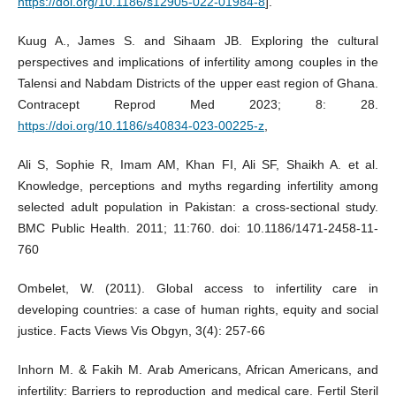
https://doi.org/10.1186/s12905-022-01984-8
].
Kuug A., James S. and Sihaam JB. Exploring the cultural
perspectives and implications of infertility among couples in the
Talensi and Nabdam Districts of the upper east region of Ghana.
Contracept Reprod Med 2023; 8: 28.
https://doi.org/10.1186/s40834-023-00225-z
,
Ali S, Sophie R, Imam AM, Khan FI, Ali SF, Shaikh A. et al.
Knowledge, perceptions and myths regarding infertility among
selected adult population in Pakistan: a cross-sectional study.
BMC Public Health. 2011; 11:760. doi: 10.1186/1471-2458-11-
760
Ombelet, W. (2011). Global access to infertility care in
developing countries: a case of human rights, equity and social
justice. Facts Views Vis Obgyn, 3(4): 257-66
Inhorn M. & Fakih M. Arab Americans, African Americans, and
infertility: Barriers to reproduction and medical care. Fertil Steril