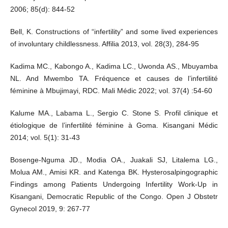
2006; 85(d): 844-52
Bell, K. Constructions of “infertility” and some lived experiences
of involuntary childlessness. Affilia 2013, vol. 28(3), 284-95
Kadima MC., Kabongo A., Kadima LC., Uwonda AS., Mbuyamba
NL. And Mwembo TA. Fréquence et causes de l’infertilité
féminine à Mbujimayi, RDC. Mali Médic 2022; vol. 37(4) :54-60
Kalume MA., Labama L., Sergio C. Stone S. Profil clinique et
étiologique de l’infertilité féminine à Goma. Kisangani Médic
2014; vol. 5(1): 31-43
Bosenge-Nguma JD., Modia OA., Juakali SJ, Litalema LG.,
Molua AM., Amisi KR. and Katenga BK. Hysterosalpingographic
Findings among Patients Undergoing Infertility Work-Up in
Kisangani, Democratic Republic of the Congo. Open J Obstetr
Gynecol 2019, 9: 267-77