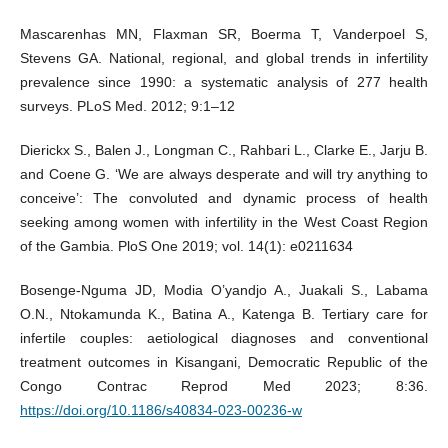
Mascarenhas MN, Flaxman SR, Boerma T, Vanderpoel S,
Stevens GA. National, regional, and global trends in infertility
prevalence since 1990: a systematic analysis of 277 health
surveys. PLoS Med. 2012; 9:1–12
Dierickx S., Balen J., Longman C., Rahbari L., Clarke E., Jarju B.
and Coene G. ‘We are always desperate and will try anything to
conceive’: The convoluted and dynamic process of health
seeking among women with infertility in the West Coast Region
of the Gambia. PloS One 2019; vol. 14(1): e0211634
Bosenge-Nguma JD, Modia O’yandjo A., Juakali S., Labama
O.N., Ntokamunda K., Batina A., Katenga B. Tertiary care for
infertile couples: aetiological diagnoses and conventional
treatment outcomes in Kisangani, Democratic Republic of the
Congo Contrac Reprod Med 2023; 8:36.
https://doi.org/10.1186/s40834‐023‐00236‐w