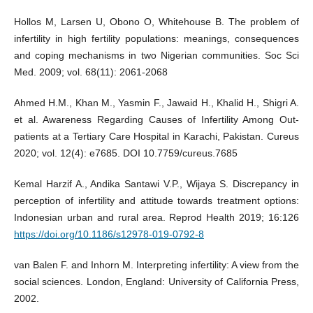
Hollos M, Larsen U, Obono O, Whitehouse B. The problem of
infertility in high fertility populations: meanings, consequences
and coping mechanisms in two Nigerian communities. Soc Sci
Med. 2009; vol. 68(11): 2061-2068
Ahmed H.M., Khan M., Yasmin F., Jawaid H., Khalid H., Shigri A.
et al. Awareness Regarding Causes of Infertility Among Out-
patients at a Tertiary Care Hospital in Karachi, Pakistan. Cureus
2020; vol. 12(4): e7685. DOI 10.7759/cureus.7685
Kemal Harzif A., Andika Santawi V.P., Wijaya S. Discrepancy in
perception of infertility and attitude towards treatment options:
Indonesian urban and rural area. Reprod Health 2019; 16:126
https://doi.org/10.1186/s12978-019-0792-8
van Balen F. and Inhorn M. Interpreting infertility: A view from the
social sciences. London, England: University of California Press,
2002.