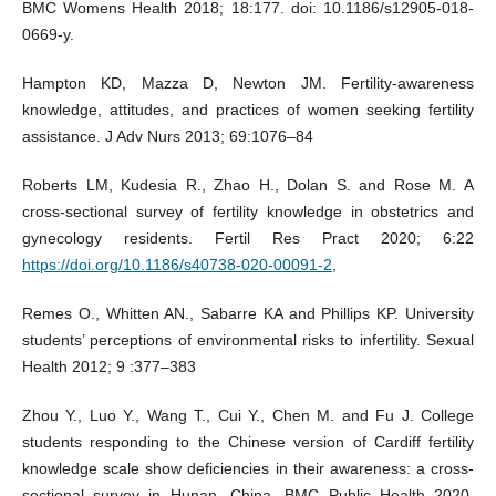
BMC Womens Health 2018; 18:177. doi: 10.1186/s12905‐018‐
0669‐y.
Hampton KD, Mazza D, Newton JM. Fertility‐awareness
knowledge, attitudes, and practices of women seeking fertility
assistance. J Adv Nurs 2013; 69:1076–84
Roberts LM, Kudesia R., Zhao H., Dolan S. and Rose M. A
cross-sectional survey of fertility knowledge in obstetrics and
gynecology residents. Fertil Res Pract 2020; 6:22
https://doi.org/10.1186/s40738-020-00091-2
,
Remes O., Whitten AN., Sabarre KA and Phillips KP. University
students’ perceptions of environmental risks to infertility. Sexual
Health 2012; 9 :377–383
Zhou Y., Luo Y., Wang T., Cui Y., Chen M. and Fu J. College
students responding to the Chinese version of Cardiff fertility
knowledge scale show deficiencies in their awareness: a cross-
sectional survey in Hunan, China. BMC Public Health 2020,