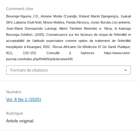
Comment citer
Bosenge-Nguma J.D., Antoine Modia O’yandjo, Roland Marini Djangeing’a, Juakali
SKV, Labama Otuli Noël, Mosisi Moleka, Panda Kitronza, Junior Burubu Lisi-ankiene,
Jean-Marie Demopondo Lukangi, Albert Tambwe Mwembo a- Nkoy, & Katenga
Bosunga Gédéon. (2025). Connaissance sur les facteurs de risque de l’infertilité et
acceptabilité de l’attitude expectative comme option de traitement de l’infertilité
inexpliquée à Kisangani, RDC.
Revue Africaine De Médecine Et De Santé Publique
,
8
(1), 133–153. Consulté à l’adresse https://www.rams-
journal.com/index.php/RAMS/article/view/445
Formats de citations
Numéro
Vol. 8 No 1 (2025)
Rubrique
Article original