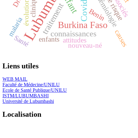
Lubumbashi
épidémiologie
Covid-19
enfant
clinique
évolution
traitement
Benin
malaria
Burkina Faso
causes
connaissances
Santé
enfants
attitudes
nouveau-né
Liens utiles
WEB MAIL
Faculté de Médecine/UNILU
Ecole de Santé Publique/UNILU
ISTM/LUBUMBASHI
Université de Lubumbashi
Localisation