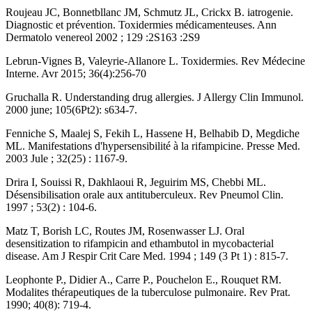
Roujeau JC, Bonnetbllanc JM, Schmutz JL, Crickx B. iatrogenie.
Diagnostic et prévention. Toxidermies médicamenteuses. Ann
Dermatolo venereol 2002 ; 129 :2S163 :2S9
Lebrun-Vignes B, Valeyrie-Allanore L. Toxidermies. Rev Médecine
Interne. Avr 2015; 36(4):256-70
Gruchalla R. Understanding drug allergies. J Allergy Clin Immunol.
2000 june; 105(6Pt2): s634-7.
Fenniche S, Maalej S, Fekih L, Hassene H, Belhabib D, Megdiche
ML. Manifestations d'hypersensibilité à la rifampicine. Presse Med.
2003 Jule ; 32(25) : 1167-9.
Drira I, Souissi R, Dakhlaoui R, Jeguirim MS, Chebbi ML.
Désensibilisation orale aux antituberculeux. Rev Pneumol Clin.
1997 ; 53(2) : 104-6.
Matz T, Borish LC, Routes JM, Rosenwasser LJ. Oral
desensitization to rifampicin and ethambutol in mycobacterial
disease. Am J Respir Crit Care Med. 1994 ; 149 (3 Pt 1) : 815-7.
Leophonte P., Didier A., Carre P., Pouchelon E., Rouquet RM.
Modalites thérapeutiques de la tuberculose pulmonaire. Rev Prat.
1990; 40(8): 719-4.