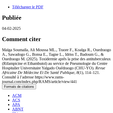
Télécharger le PDF
Publiée
04-02-2025
Comment citer
Maïga Soumaïla, Ali Moussa ML., Traore F., Koalga R., Ouedraogo
A., Sawadogo G., Bonsa E., Tagne L., Idriss T., Badoum G., &
Ouedraogo M. (2025). Toxidermie après la prise des antituberculeux
(Rifampicine et Ethambutol) au service de Pneumologie du Centre
Hospitalier Universitaire Yalgado Ouédraogo (CHU-YO).
Revue
Africaine De Médecine Et De Santé Publique
,
8
(1), 114–121.
Consulté à l’adresse https://www.rams-
journal.com/index.php/RAMS/article/view/441
Formats de citations
ACM
ACS
APA
ABNT