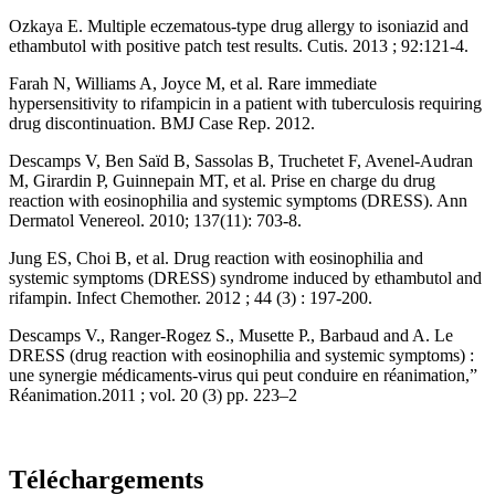
Ozkaya E. Multiple eczematous-type drug allergy to isoniazid and
ethambutol with positive patch test results. Cutis. 2013 ; 92:121-4.
Farah N, Williams A, Joyce M, et al. Rare immediate
hypersensitivity to rifampicin in a patient with tuberculosis requiring
drug discontinuation. BMJ Case Rep. 2012.
Descamps V, Ben Saïd B, Sassolas B, Truchetet F, Avenel-Audran
M, Girardin P, Guinnepain MT, et al. Prise en charge du drug
reaction with eosinophilia and systemic symptoms (DRESS). Ann
Dermatol Venereol. 2010; 137(11): 703-8.
Jung ES, Choi B, et al. Drug reaction with eosinophilia and
systemic symptoms (DRESS) syndrome induced by ethambutol and
rifampin. Infect Chemother. 2012 ; 44 (3) : 197-200.
Descamps V., Ranger-Rogez S., Musette P., Barbaud and A. Le
DRESS (drug reaction with eosinophilia and systemic symptoms) :
une synergie médicaments-virus qui peut conduire en réanimation,”
Réanimation.2011 ; vol. 20 (3) pp. 223–2
Téléchargements