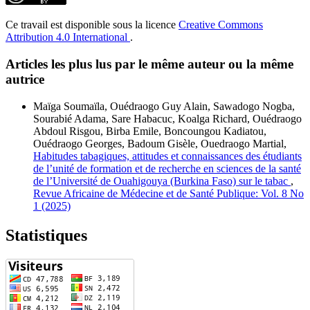
Ce travail est disponible sous la licence
Creative Commons
Attribution 4.0 International
.
Articles les plus lus par le même auteur ou la même
autrice
Maïga Soumaïla, Ouédraogo Guy Alain, Sawadogo Nogba,
Sourabié Adama, Sare Habacuc, Koalga Richard, Ouédraogo
Abdoul Risgou, Birba Emile, Boncoungou Kadiatou,
Ouédraogo Georges, Badoum Gisèle, Ouedraogo Martial,
Habitudes tabagiques, attitudes et connaissances des étudiants
de l’unité de formation et de recherche en sciences de la santé
de l’Université de Ouahigouya (Burkina Faso) sur le tabac
,
Revue Africaine de Médecine et de Santé Publique: Vol. 8 No
1 (2025)
Statistiques