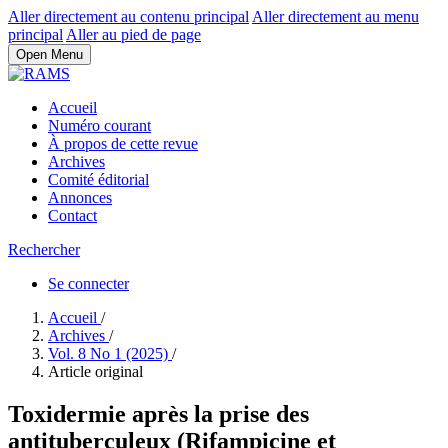
Aller directement au contenu principal
Aller directement au menu
principal
Aller au pied de page
Open Menu
Accueil
Numéro courant
À propos de cette revue
Archives
Comité éditorial
Annonces
Contact
Rechercher
Se connecter
Accueil
/
Archives
/
Vol. 8 No 1 (2025)
/
Article original
Toxidermie après la prise des
antituberculeux (Rifampicine et