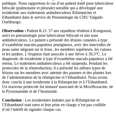
publique. Nous rapportons le cas d’un patient traité pour tuberculose
bifocale (pulmonaire et pleurale) sensible qui a développé une
toxidermie aux traitements antituberculeux Rifampicine et
Ethambutol dans le service de Pneumologie du CHU Yalgado
Ouédraogo.
Observation :
Patient K.O. 57 ans orpailleur résident à Kongoussi,
suivi en pneumologie pour tuberculose bifocale et mis sous
antituberculeux. Le patient a présenté des lésions cutanées à type
d’exanthème maculo-papuleux prurigineux, avec des intervalles de
peau saine siégeant sur le tronc, les membres supérieurs, les cuisses
et les jambes. L’éruption était associée à une fièvre à 39,3°C. Le
diagnostic de toxidermie à type d’exanthème maculo-papuleux a été
retenu. Le traitement antituberculeux a été suspendu. Pendant les
protocoles de la réintroduction, il a présenté les mêmes types de
lésions sur les membres avec atteinte des paumes et des plantes lors
de l’administration de la rifampicine et l’éthambutol. Nous avons
donc conclu à une toxidermie à la Rifampicine et à l’Ethambutol.
Un nouveau protocole fut instauré associant de la Moxifloxacine, de
la Pyrazinamide et de l’Isoniazide.
Conclusion
: Les toxidermies induites par la Rifampicine et
l’Ethambutol sont rares et leur prise en charge n’est pas codifiée
d’où l’intérêt de signaler chaque cas.