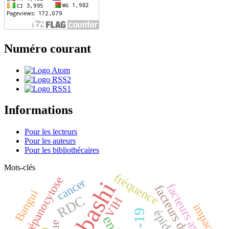
Numéro courant
Informations
Pour les lecteurs
Pour les auteurs
Pour les bibliothécaires
Mots-clés
fréquence
Drépanocytose
cancer
facteurs associés
facteurs de risque
Bangui
RDC
VIH
impact