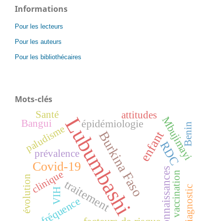
Informations
Pour les lecteurs
Pour les auteurs
Pour les bibliothécaires
Mots-clés
Santé
attitudes
Lubumbashi
Mbujimayi
épidémiologie
Bangui
Benin
paludisme
enfant
Burkina Faso
RDC
prévalence
Covid-19
connaissances
clinique
vaccination
évolution
traitement
diagnostic
VIH
fréquence