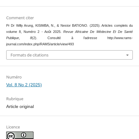
Comment citer
Pr Dr Willy Arung, KISIMBA, N., & Nestor BATIONO. (2025). Articles complets du
volume 8, Numéro 2 - Août 2025.
Revue Africaine De Médecine Et De Santé
Publique
,
8
(2). Consulté à l’adresse http://www.rams-
journal.com/index.php/RAMS/article/view/493
Formats de citations
Numéro
Vol. 8 No 2 (2025)
Rubrique
Article original
Licence