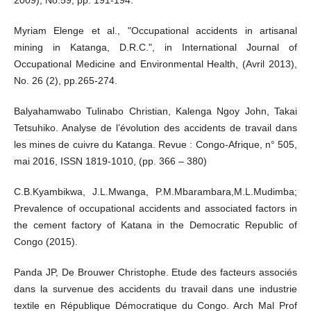
2009), No.59, pp. 191-194.
Myriam Elenge et al., "Occupational accidents in artisanal
mining in Katanga, D.R.C.", in International Journal of
Occupational Medicine and Environmental Health, (Avril 2013),
No. 26 (2), pp.265-274.
Balyahamwabo Tulinabo Christian, Kalenga Ngoy John, Takai
Tetsuhiko. Analyse de l’évolution des accidents de travail dans
les mines de cuivre du Katanga. Revue : Congo-Afrique, n° 505,
mai 2016, ISSN 1819-1010, (pp. 366 – 380)
C.B.Kyambikwa, J.L.Mwanga, P.M.Mbarambara,M.L.Mudimba;
Prevalence of occupational accidents and associated factors in
the cement factory of Katana in the Democratic Republic of
Congo (2015).
Panda JP, De Brouwer Christophe. Etude des facteurs associés
dans la survenue des accidents du travail dans une industrie
textile en République Démocratique du Congo. Arch Mal Prof