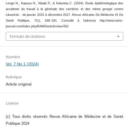
Lenge N., Kapoya N., Kibale P., & Kalumba C. (2024). Etude épidémiologique des
accidents du travail à la générale des carrières et des mines groupe centre
Likasi/rdc : de janvier 2015 à décembre 2017.
Revue Africaine De Médecine Et De
Santé Publique
,
7
(1), 168–181. Consulté à l’adresse http://www.rams-
journal.com/index.php/RAMS/article/view/352
Formats de citations
Numéro
Vol. 7 No 1 (2024)
Rubrique
Article original
Licence
(c) Tous droits réservés Revue Africaine de Médecine et de Santé
Publique 2024