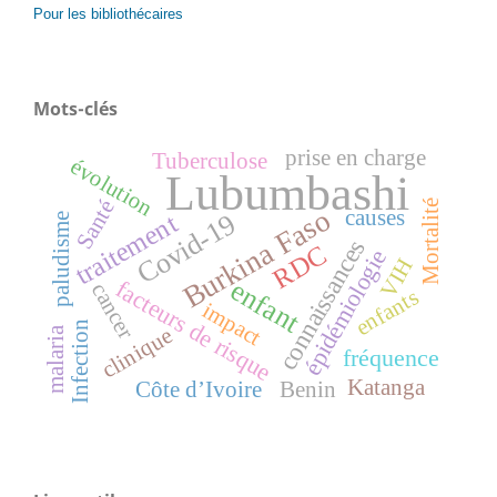
Pour les bibliothécaires
Mots-clés
prise en charge
Tuberculose
évolution
Lubumbashi
Santé
Mortalité
Burkina Faso
causes
Covid-19
traitement
paludisme
connaissances
RDC
épidémiologie
VIH
enfant
facteurs de risque
cancer
enfants
impact
Infection
clinique
malaria
fréquence
Katanga
Côte d’Ivoire
Benin