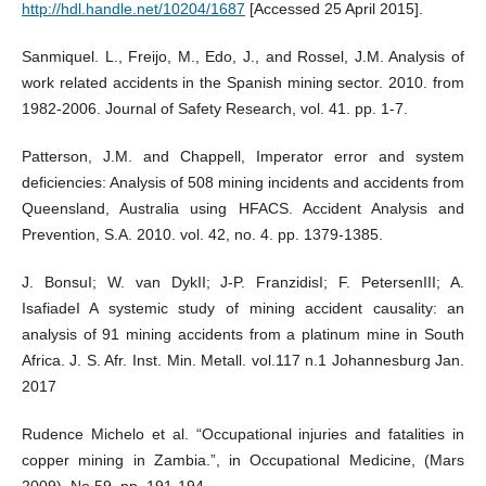
http://hdl.handle.net/10204/1687
[Accessed 25 April 2015].
Sanmiquel. L., Freijo, M., Edo, J., and Rossel, J.M. Analysis of
work related accidents in the Spanish mining sector. 2010. from
1982-2006. Journal of Safety Research, vol. 41. pp. 1-7.
Patterson, J.M. and Chappell, Imperator error and system
deficiencies: Analysis of 508 mining incidents and accidents from
Queensland, Australia using HFACS. Accident Analysis and
Prevention, S.A. 2010. vol. 42, no. 4. pp. 1379-1385.
J. BonsuI; W. van DykII; J-P. FranzidisI; F. PetersenIII; A.
IsafiadeI A systemic study of mining accident causality: an
analysis of 91 mining accidents from a platinum mine in South
Africa. J. S. Afr. Inst. Min. Metall. vol.117 n.1 Johannesburg Jan.
2017
Rudence Michelo et al. “Occupational injuries and fatalities in
copper mining in Zambia.”, in Occupational Medicine, (Mars