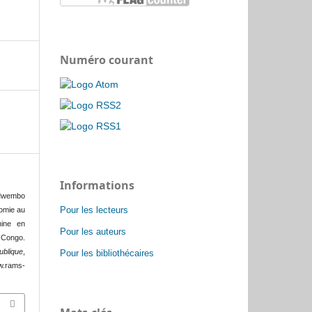
Numéro courant
Informations
Mwembo
Pour les lecteurs
tomie au
nine en
Pour les auteurs
 Congo.
ublique
,
Pour les bibliothécaires
ww.rams-