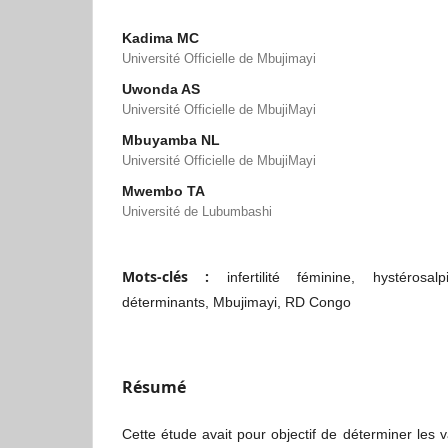
Kadima MC
Université Officielle de Mbujimayi
Uwonda AS
Université Officielle de MbujiMayi
Mbuyamba NL
Université Officielle de MbujiMayi
Mwembo TA
Université de Lubumbashi
Mots-clés :
infertilité féminine, hystérosal
déterminants, Mbujimayi, RD Congo
Résumé
Cette étude avait pour objectif de déterminer les 