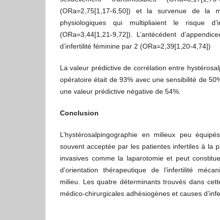
(ORa=2,75[1,17-6,50]) et la survenue de la 
physiologiques qui multipliaient le risque d’i
(ORa=3,44[1,21-9,72]). L’antécédent d’appendicec
d’infertilité féminine par 2 (ORa=2,39[1,20-4,74])
La valeur prédictive de corrélation entre hystérosa
opératoire était de 93% avec une sensibilité de 50
une valeur prédictive négative de 54%.
Conclusion
L’hystérosalpingographie en milieux peu équipés
souvent acceptée par les patientes infertiles à la p
invasives comme la laparotomie et peut constitue
d’orientation thérapeutique de l’infertilité méc
milieu. Les quatre déterminants trouvés dans cett
médico-chirurgicales adhésiogènes et causes d’infert