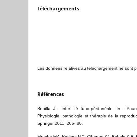
Téléchargements
Les données relatives au téléchargement ne sont p
Références
Benifla JL. Infertilité tubo-péritonéale. In : Pou
Physiologie, pathologie et thérapie de la reproduc
Springer.2011 ;266- 80.
Mumba MA, Kadima MC, Cibangu KJ, Babale K E, Bi