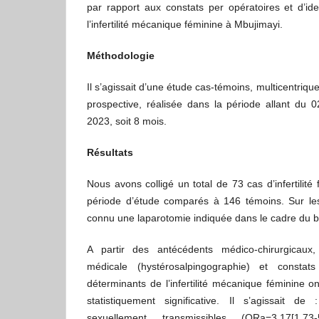
par rapport aux constats per opératoires et d’ide
l’infertilité mécanique féminine à Mbujimayi.
Méthodologie
Il s’agissait d’une étude cas-témoins, multicentriq
prospective, réalisée dans la période allant du 
2023, soit 8 mois.
Résultats
Nous avons colligé un total de 73 cas d’infertilit
période d’étude comparés à 146 témoins. Sur les
connu une laparotomie indiquée dans le cadre du bilan
A partir des antécédents médico-chirurgicaux,
médicale (hystérosalpingographie) et constats
déterminants de l’infertilité mécanique féminine o
statistiquement significative. Il s’agissait de 
sexuellement transmissibles (ORa=3,17[1,73