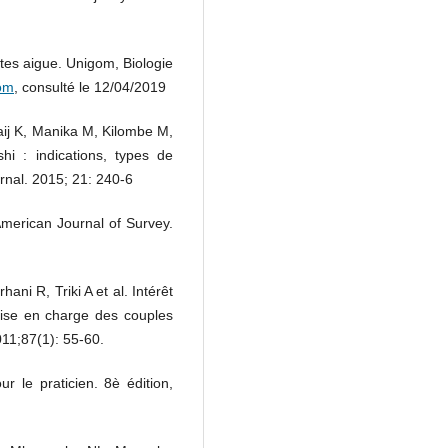
es aigue. Unigom, Biologie
om
, consulté le 12/04/2019
j K, Manika M, Kilombe M,
i : indications, types de
urnal. 2015; 21: 240-6
 American Journal of Survey.
ni R, Triki A et al. Intérêt
prise en charge des couples
011;87(1): 55-60.
 le praticien. 8è édition,