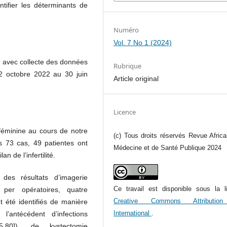
ntifier les déterminants de
Numéro
Vol. 7 No 1 (2024)
ue avec collecte des données
Rubrique
02 octobre 2022 au 30 juin
Article original
Licence
é féminine au cours de notre
(c) Tous droits réservés Revue Africa
 73 cas, 49 patientes ont
Médecine et de Santé Publique 2024
 de l’infertilité.
 des résultats d’imagerie
Ce travail est disponible sous la l
 per opératoires, quatre
Creative Commons Attributio
nt été identifiés de manière
International
.
: l’antécédent d’infections
-5,80]), de kystectomie