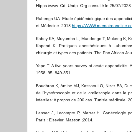
Htpps:/www. Cd. Undp. Org consulté le 25/07/2023
Rubenga UA. Etude épidémiologique des appendicit
et Médecine. 2018
https://WWW.memoireoneline.c
Kabey KA, Muyumba L, Mundongo T, Mukeng K, Kai
Kapend K. Pratiques anesthésiques à Lubumbash
chirurgie et types des patients. The Pan African Jo
Yape T. A five years survey of acute appendicitis.
1958; 95, 849-851.
Boudhraa K, Amine MJ, Kassaoui O, Nizer BA, Duerha
de l’hystéroscopie et de la cœlioscopie dans la 
infertiles: A propos de 200 cas. Tunisie médicale. 2
Lansac J, Lecompte P, Marret H. Gynécologie pour
Paris : Elsevier, Masson ;2014.