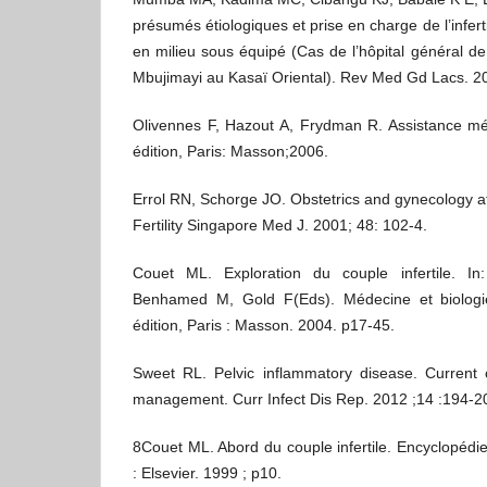
présumés étiologiques et prise en charge de l’infert
en milieu sous équipé (Cas de l’hôpital général d
Mbujimayi au Kasaï Oriental). Rev Med Gd Lacs. 20
Olivennes F, Hazout A, Frydman R. Assistance méd
édition, Paris: Masson;2006.
Errol RN, Schorge JO. Obstetrics and gynecology at
Fertility Singapore Med J. 2001; 48: 102-4.
Couet ML. Exploration du couple infertile. 
Benhamed M, Gold F(Eds). Médecine et biologie
édition, Paris : Masson. 2004. p17-45.
Sweet RL. Pelvic inflammatory disease. Current 
management. Curr Infect Dis Rep. 2012 ;14 :194-2
8Couet ML. Abord du couple infertile. Encyclopédie
: Elsevier. 1999 ; p10.