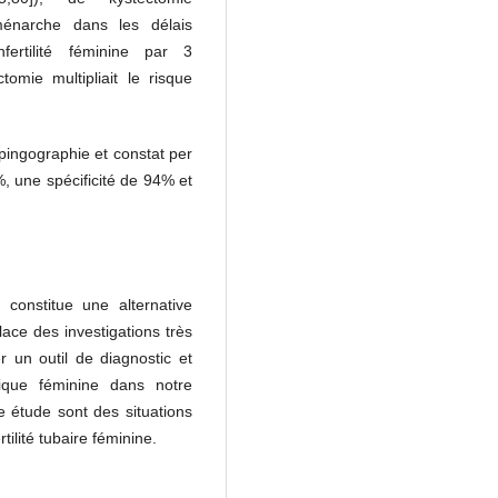
ménarche dans les délais
nfertilité féminine par 3
tomie multipliait le risque
lpingographie et constat per
%, une spécificité de 94% et
 constitue une alternative
lace des investigations très
r un outil de diagnostic et
anique féminine dans notre
e étude sont des situations
ilité tubaire féminine.