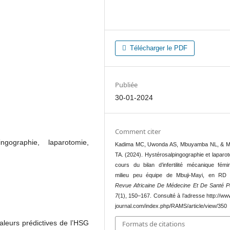
Télécharger le PDF
Publiée
30-01-2024
Comment citer
pingographie, laparotomie,
Kadima MC, Uwonda AS, Mbuyamba NL, & 
TA. (2024). Hystérosalpingographie et laparo
cours du bilan d’infertilité mécanique fémi
milieu peu équipe de Mbuji-Mayi, en RD
Revue Africaine De Médecine Et De Santé P
7
(1), 150–167. Consulté à l’adresse http://w
journal.com/index.php/RAMS/article/view/350
valeurs prédictives de l’HSG
Formats de citations