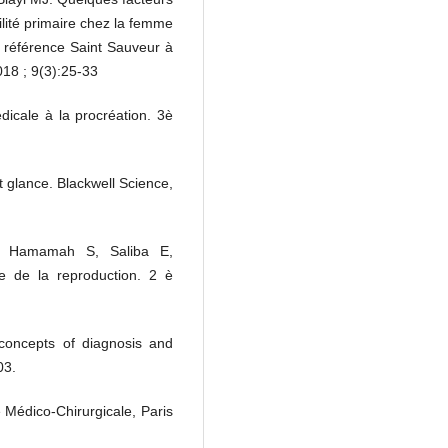
ilité primaire chez la femme
e référence Saint Sauveur à
18 ; 9(3):25-33
icale à la procréation. 3è
 glance. Blackwell Science,
In: Hamamah S, Saliba E,
 de la reproduction. 2 è
concepts of diagnosis and
03.
 Médico-Chirurgicale, Paris