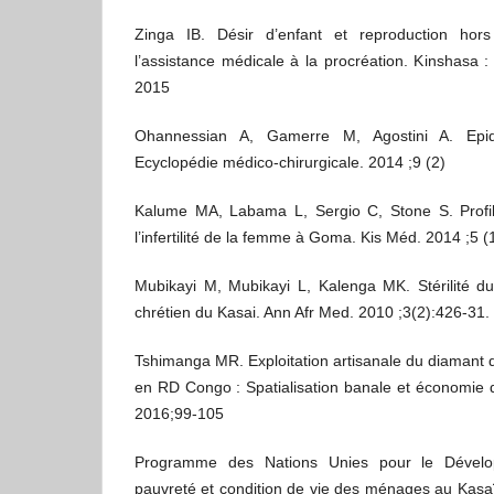
Zinga IB. Désir d’enfant et reproduction hors 
l’assistance médicale à la procréation. Kinshasa :
2015
Ohannessian A, Gamerre M, Agostini A. Epidém
Ecyclopédie médico-chirurgicale. 2014 ;9 (2)
Kalume MA, Labama L, Sergio C, Stone S. Profil 
l’infertilité de la femme à Goma. Kis Méd. 2014 ;5 (
Mubikayi M, Mubikayi L, Kalenga MK. Stérilité du 
chrétien du Kasai. Ann Afr Med. 2010 ;3(2):426-31.
Tshimanga MR. Exploitation artisanale du diamant 
en RD Congo : Spatialisation banale et économie de
2016;99-105
Programme des Nations Unies pour le Dévelop
pauvreté et condition de vie des ménages au Kasaï