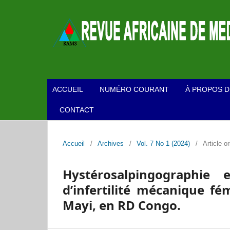
ACCUEIL
NUMÉRO COURANT
À PROPOS D
CONTACT
Accueil
/
Archives
/
Vol. 7 No 1 (2024)
/
Article or
Hystérosalpingographie
d’infertilité mécanique f
Mayi, en RD Congo.