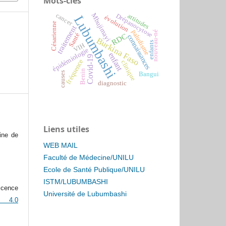
Mots-clés
Mbujimayi
cancer
Drépanocytose
attitudes
Lubumbashi
évolution
Césarienne
traitement
paludisme
nouveau-né
Santé
RDC
connaissances
Burkina Faso
enfants
VIH
épidémiologie
enfant
Covid-19
fréquence
clinique
Benin
causes
Bangui
diagnostic
Liens utiles
ine de
WEB MAIL
Faculté de Médecine/UNILU
Ecole de Santé Publique/UNILU
ISTM/LUBUMBASHI
icence
Université de Lubumbashi
n 4.0