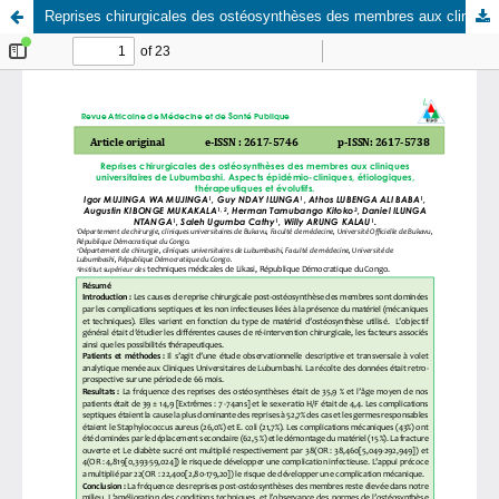
Reprises chirurgicales des ostéosynthèses des membres aux cliniques universitaires de Lubumbashi. Aspects épidémio-cliniques, étiologiques, thérapeutiques et évolutifs.