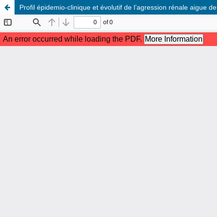
Profil épidemio-clinique et évolutif de l’agression rénale aigue 