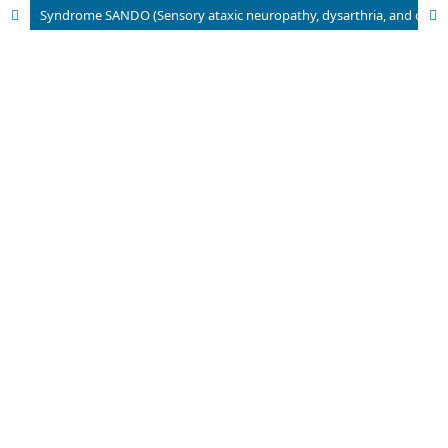
Syndrome SANDO (Sensory ataxic neuropathy, dysarthria, and ophthalmoparesis) chez une patiente Sénégalaise