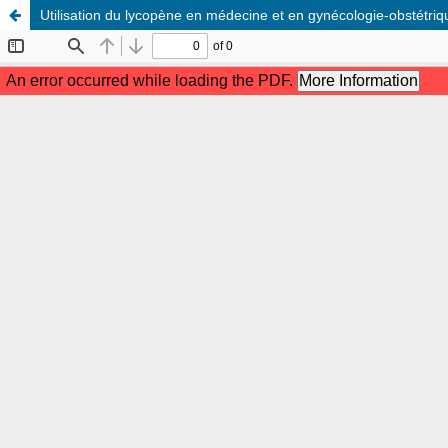
Utilisation du lycopène en médecine et en gynécologie-obstétriqu