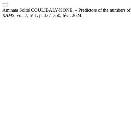
[1]
Aminata Soltié COULIBALY-KONE, « Predictors of the numbers of anten
RAMS
, vol. 7, nᵒ 1, p. 327–350, févr. 2024.