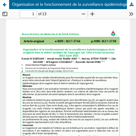
Organisation et le fonctionnement de la surveillance épidémiologique de la rougeole dans le district sanitaire de Yopougon-est, Côte d’Ivoire de janvier 2022 à juin 2022